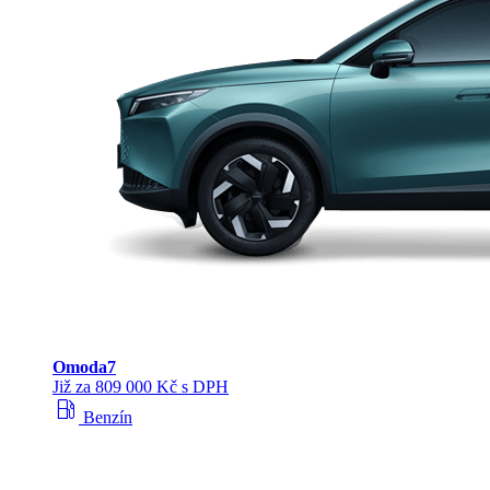
Omoda
7
Již za 809 000 Kč s DPH
local_gas_station
Benzín