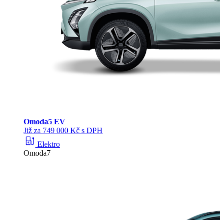
Omoda
5 EV
Již za 749 000 Kč s DPH
ev_station
Elektro
Omoda7