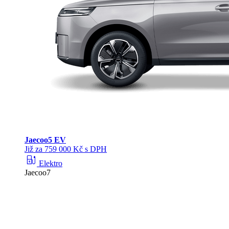
Jaecoo
5 EV
Již za 759 000 Kč s DPH
ev_station
Elektro
Jaecoo7