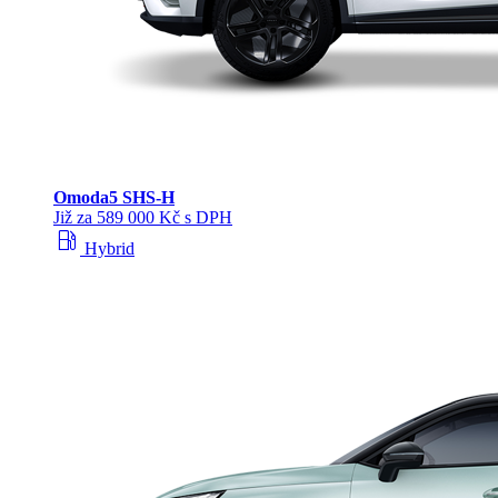
Omoda
5 SHS‑H
Již za 589 000 Kč s DPH
local_gas_station
Hybrid