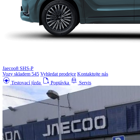
Jaecoo8 SHS-P
Vozy skladem
545
Vyhledat prodejce
Kontaktujte nás
search_hands_free
file_open
car_repair
Testovací jízda
Poptávka
Servis