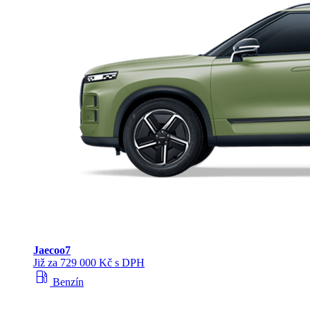
Jaecoo
7
Již za 729 000 Kč s DPH
local_gas_station
Benzín