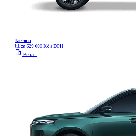
Jaecoo
5
Již za 629 000 Kč s DPH
local_gas_station
Benzín