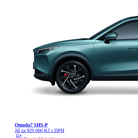
Omoda
7 SHS-P
Již za 929 000 Kč s DPH
ev_station