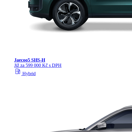
Jaecoo
5 SHS-H
Již za 599 000 Kč s DPH
local_gas_station
Hybrid