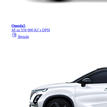
Omoda
5
Již za 559 000 Kč s DPH
local_gas_station
Benzín