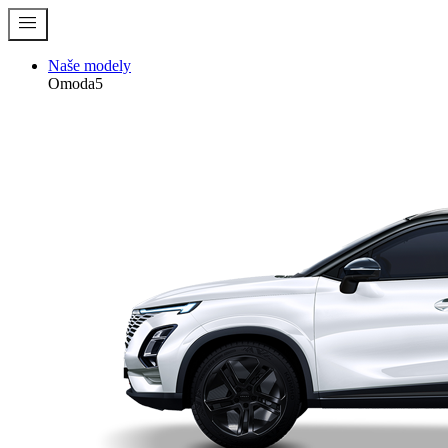
menu
Naše modely
Omoda5