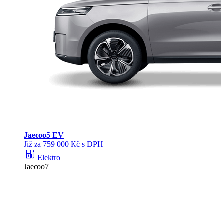
Jaecoo
5 EV
Již za 759 000 Kč s DPH
ev_station
Elektro
Jaecoo7