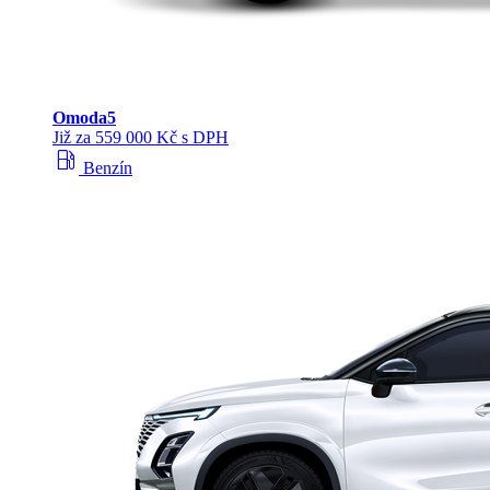
Omoda
5
Již za 559 000 Kč s DPH
local_gas_station
Benzín