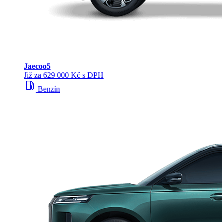
Jaecoo
5
Již za 629 000 Kč s DPH
local_gas_station
Benzín