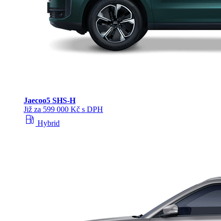
Jaecoo
5 SHS-H
Již za 599 000 Kč s DPH
local_gas_station
Hybrid