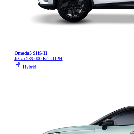
Omoda
5 SHS‑H
Již za 589 000 Kč s DPH
local_gas_station
Hybrid