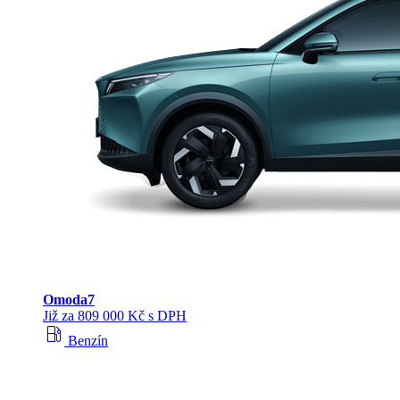
Omoda
7
Již za 809 000 Kč s DPH
local_gas_station
Benzín