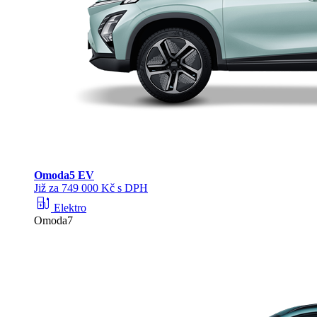
Omoda
5 EV
Již za 749 000 Kč s DPH
ev_station
Elektro
Omoda7