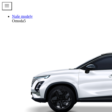
menu
Naše modely
Omoda5