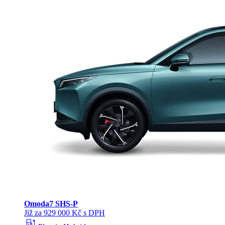
Omoda
7 SHS-P
Již za 929 000 Kč s DPH
ev_station