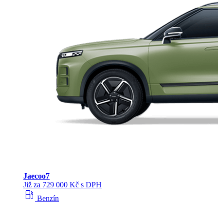
Jaecoo
7
Již za 729 000 Kč s DPH
local_gas_station
Benzín