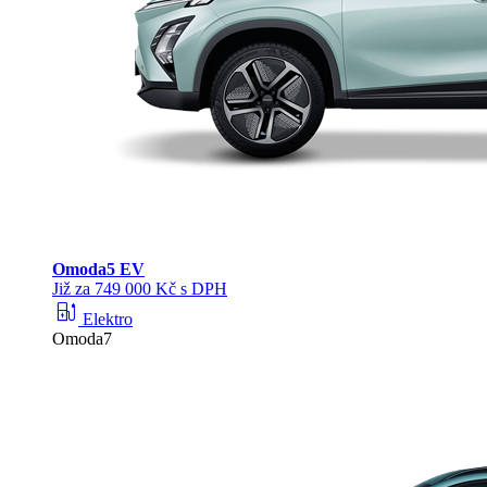
Omoda
5 EV
Již za 749 000 Kč s DPH
ev_station
Elektro
Omoda7