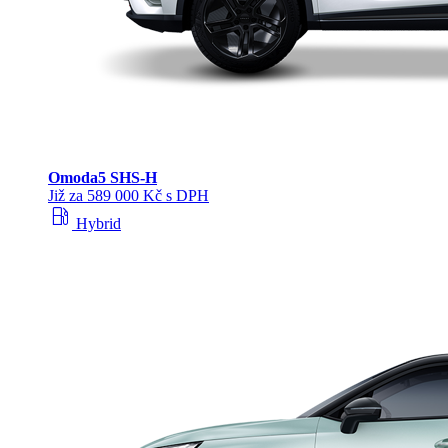
Omoda
5 SHS‑H
Již za 589 000 Kč s DPH
local_gas_station
Hybrid