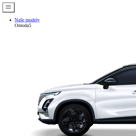
menu
Naše modely
Omoda5