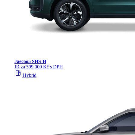
Jaecoo
5 SHS-H
Již za 599 000 Kč s DPH
local_gas_station
Hybrid