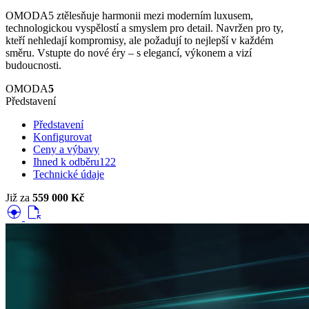
OMODA5 ztělesňuje harmonii mezi moderním luxusem,
technologickou vyspělostí a smyslem pro detail. Navržen pro ty,
kteří nehledají kompromisy, ale požadují to nejlepší v každém
směru. Vstupte do nové éry – s elegancí, výkonem a vizí
budoucnosti.
OMODA
5
Představení
Představení
Konfigurovat
Ceny a výbavy
Ihned k odběru
122
Technické údaje
Již za
559 000 Kč
search_hands_free
file_open