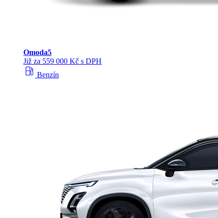
Omoda
5
Již za 559 000 Kč s DPH
local_gas_station
Benzín