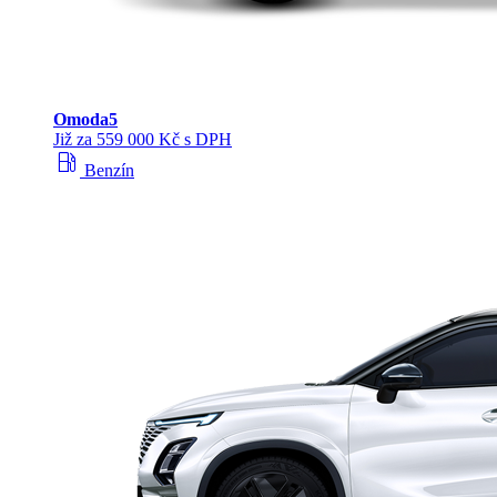
Omoda
5
Již za 559 000 Kč s DPH
local_gas_station
Benzín