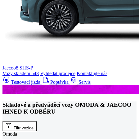
Jaecoo8 SHS-P
Vozy skladem
548
Vyhledat prodejce
Kontaktujte nás
search_hands_free
file_open
car_repair
Testovací jízda
Poptávka
Servis
Skladové a předváděcí vozy OMODA & JAECOO
IHNED K ODBĚRU
filter_alt
Filtr vozidel
Omoda