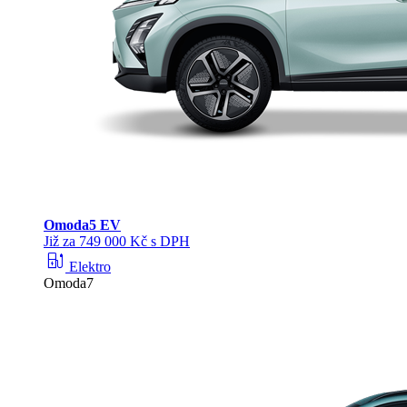
Omoda
5 EV
Již za 749 000 Kč s DPH
ev_station
Elektro
Omoda7