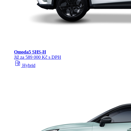
Omoda
5 SHS‑H
Již za 589 000 Kč s DPH
local_gas_station
Hybrid