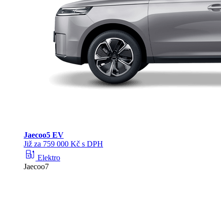
Jaecoo
5 EV
Již za 759 000 Kč s DPH
ev_station
Elektro
Jaecoo7