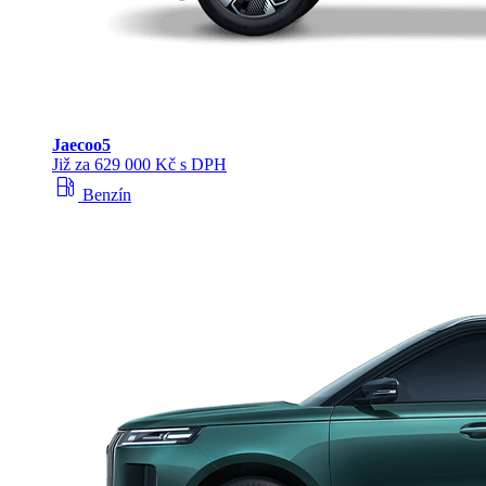
Jaecoo
5
Již za 629 000 Kč s DPH
local_gas_station
Benzín