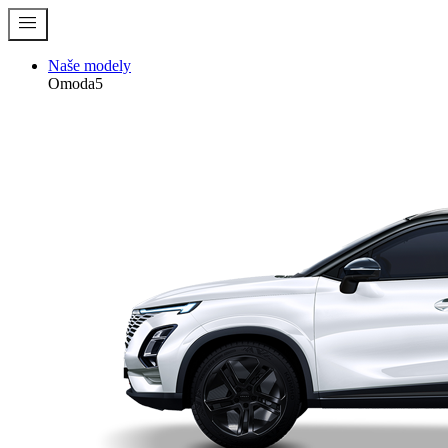
menu
Naše modely
Omoda5