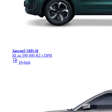
Jaecoo
5 SHS-H
Již za 599 000 Kč s DPH
local_gas_station
Hybrid