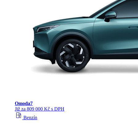
Omoda
7
Již za 809 000 Kč s DPH
local_gas_station
Benzín