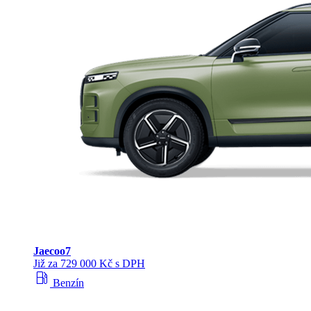
Jaecoo
7
Již za 729 000 Kč s DPH
local_gas_station
Benzín