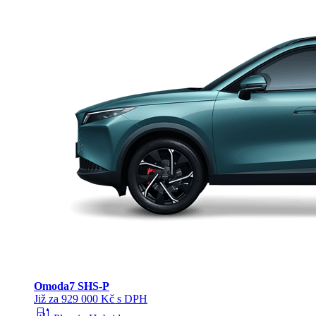
Omoda
7 SHS-P
Již za 929 000 Kč s DPH
ev_station