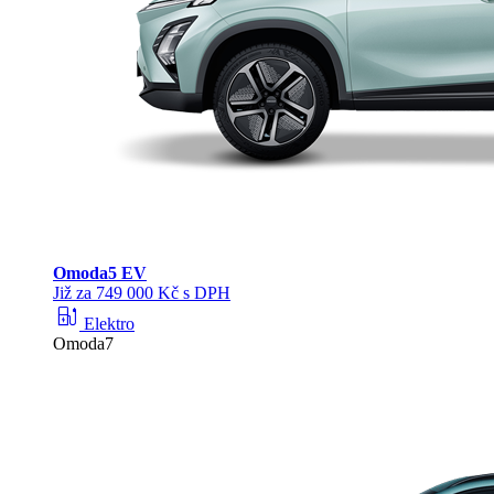
Omoda
5 EV
Již za 749 000 Kč s DPH
ev_station
Elektro
Omoda7