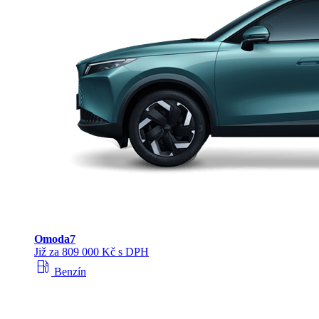
Omoda
7
Již za 809 000 Kč s DPH
local_gas_station
Benzín