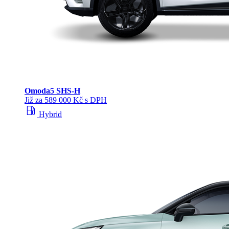
Omoda
5 SHS‑H
Již za 589 000 Kč s DPH
local_gas_station
Hybrid