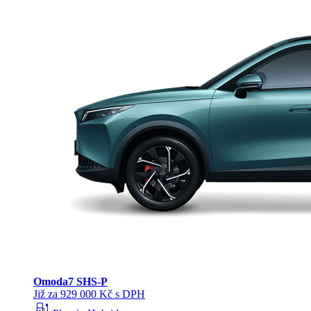
Omoda
7 SHS-P
Již za 929 000 Kč s DPH
ev_station