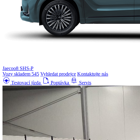
Jaecoo8 SHS-P
Vozy skladem
545
Vyhledat prodejce
Kontaktujte nás
search_hands_free
file_open
car_repair
Testovací jízda
Poptávka
Servis