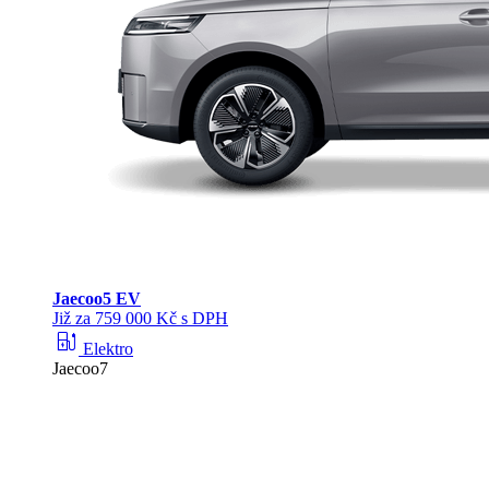
Jaecoo
5 EV
Již za 759 000 Kč s DPH
ev_station
Elektro
Jaecoo7