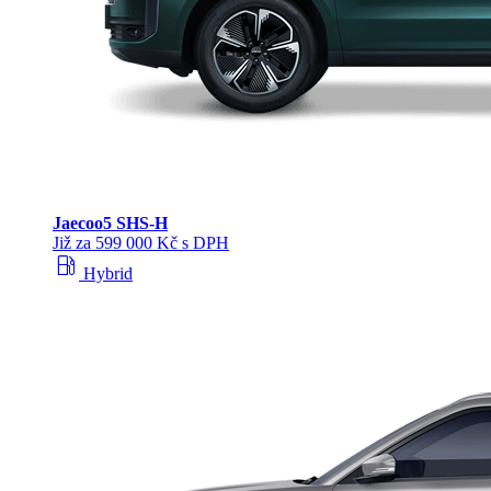
Jaecoo
5 SHS-H
Již za 599 000 Kč s DPH
local_gas_station
Hybrid