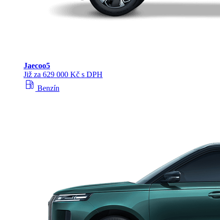
Jaecoo
5
Již za 629 000 Kč s DPH
local_gas_station
Benzín