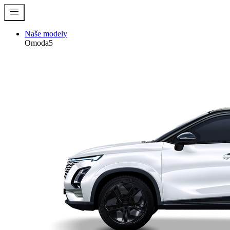
menu
Naše modely
Omoda5