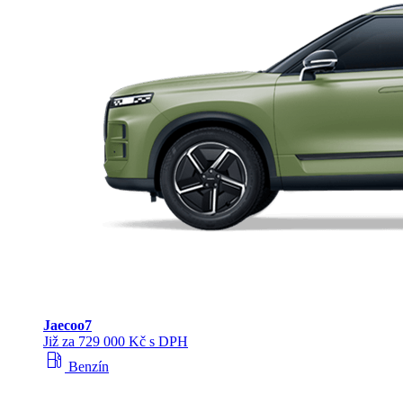
Jaecoo
7
Již za 729 000 Kč s DPH
local_gas_station
Benzín