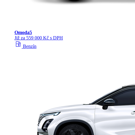
Omoda
5
Již za 559 000 Kč s DPH
local_gas_station
Benzín