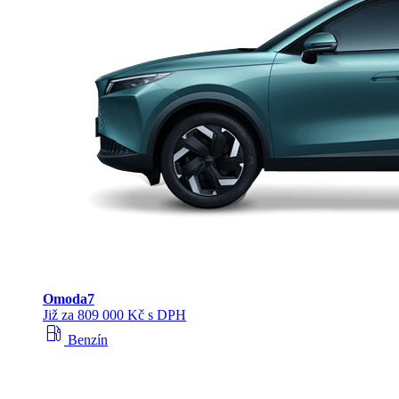
Omoda
7
Již za 809 000 Kč s DPH
local_gas_station
Benzín