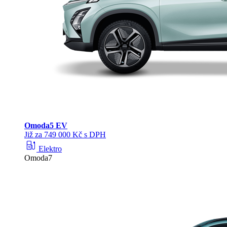
Omoda
5 EV
Již za 749 000 Kč s DPH
ev_station
Elektro
Omoda7