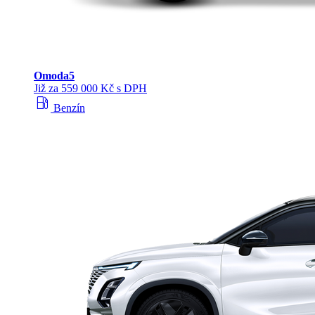
Omoda
5
Již za 559 000 Kč s DPH
local_gas_station
Benzín