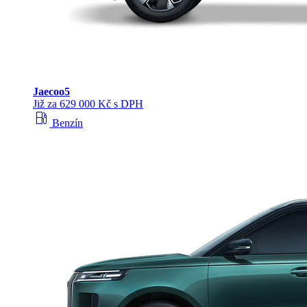
Jaecoo
5
Již za 629 000 Kč s DPH
local_gas_station
Benzín