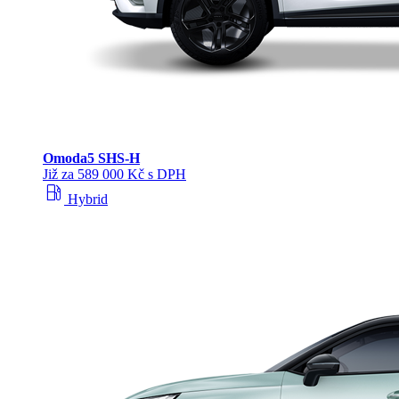
Omoda
5 SHS‑H
Již za 589 000 Kč s DPH
local_gas_station
Hybrid