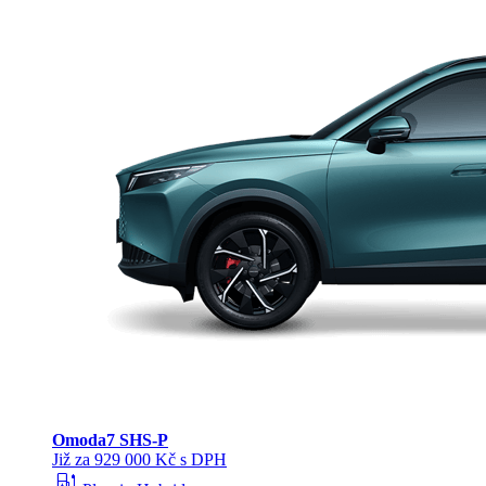
Omoda
7 SHS-P
Již za 929 000 Kč s DPH
ev_station