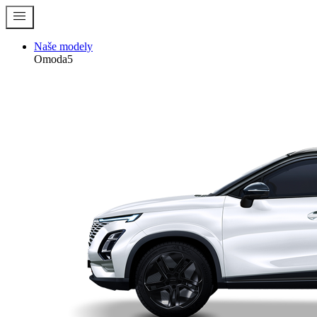
menu
Naše modely
Omoda5