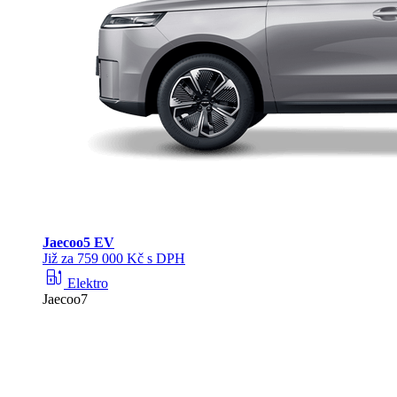
Jaecoo
5 EV
Již za 759 000 Kč s DPH
ev_station
Elektro
Jaecoo7