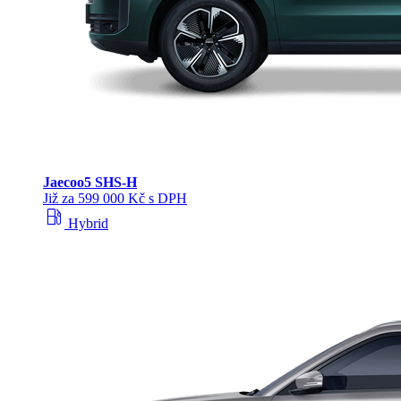
Jaecoo
5 SHS-H
Již za 599 000 Kč s DPH
local_gas_station
Hybrid