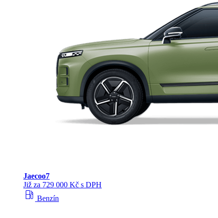
Jaecoo
7
Již za 729 000 Kč s DPH
local_gas_station
Benzín