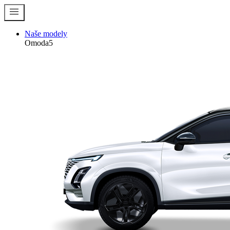
menu
Naše modely
Omoda5