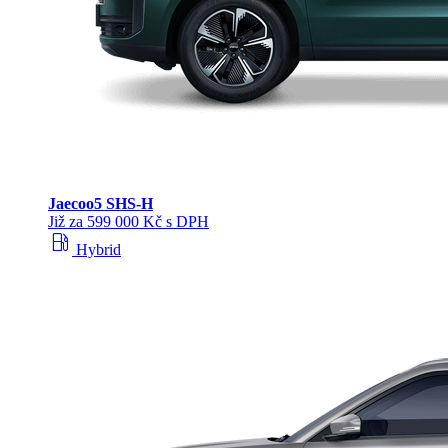
Jaecoo
5 SHS-H
Již za 599 000 Kč s DPH
local_gas_station
Hybrid