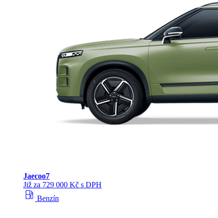
Jaecoo
7
Již za 729 000 Kč s DPH
local_gas_station
Benzín