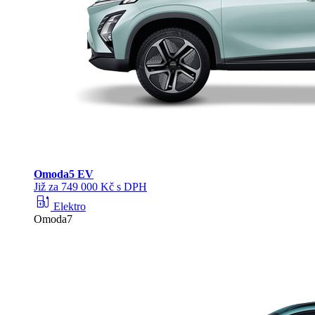
Omoda
5 EV
Již za 749 000 Kč s DPH
ev_station
Elektro
Omoda7