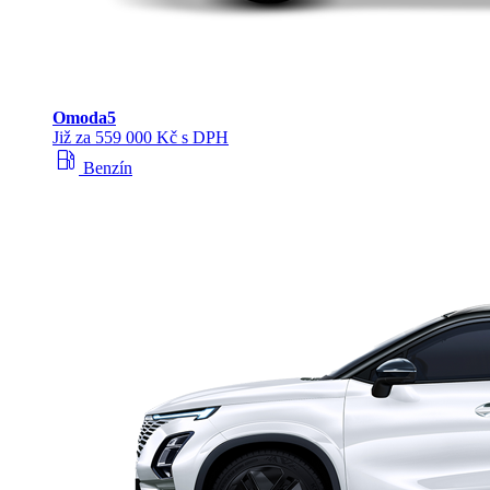
Omoda
5
Již za 559 000 Kč s DPH
local_gas_station
Benzín