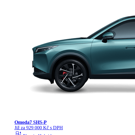
Omoda
7 SHS-P
Již za 929 000 Kč s DPH
ev_station