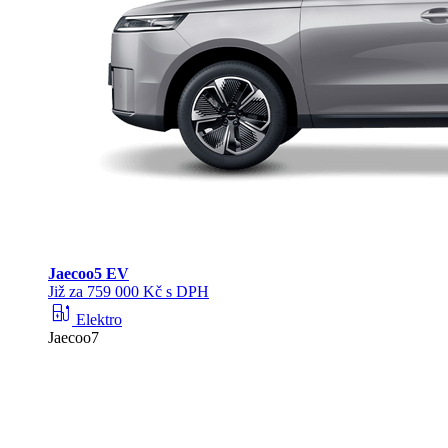
Jaecoo
5 EV
Již za 759 000 Kč s DPH
ev_station
Elektro
Jaecoo7