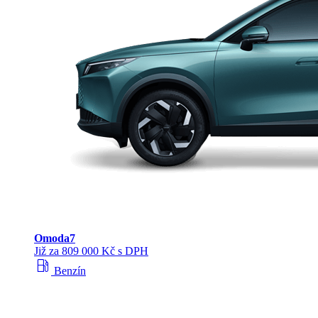
Omoda
7
Již za 809 000 Kč s DPH
local_gas_station
Benzín