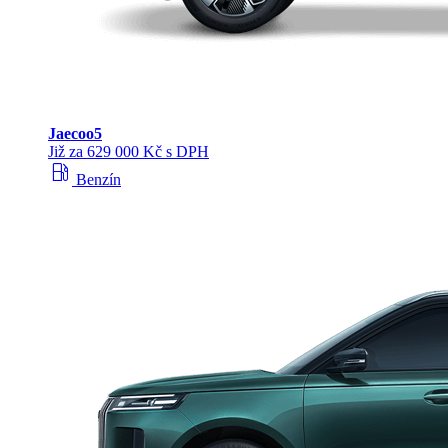
Jaecoo
5
Již za 629 000 Kč s DPH
local_gas_station
Benzín