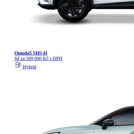
Omoda
5 SHS‑H
Již za 589 000 Kč s DPH
local_gas_station
Hybrid