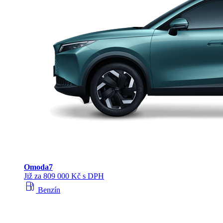
Omoda
7
Již za 809 000 Kč s DPH
local_gas_station
Benzín