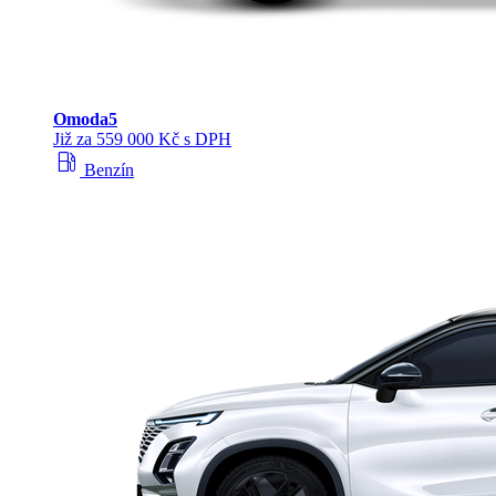
Omoda
5
Již za 559 000 Kč s DPH
local_gas_station
Benzín