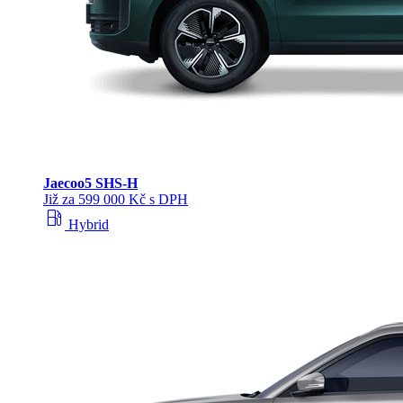
Jaecoo
5 SHS-H
Již za 599 000 Kč s DPH
local_gas_station
Hybrid