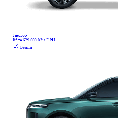
Jaecoo
5
Již za 629 000 Kč s DPH
local_gas_station
Benzín