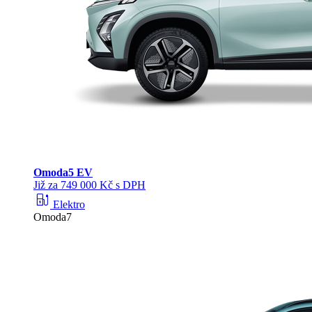
Omoda
5 EV
Již za 749 000 Kč s DPH
ev_station
Elektro
Omoda7