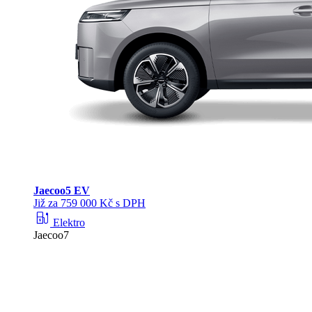
Jaecoo
5 EV
Již za 759 000 Kč s DPH
ev_station
Elektro
Jaecoo7