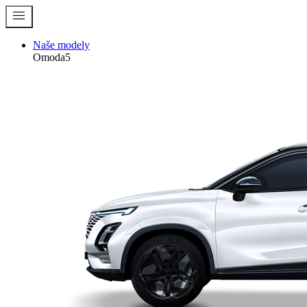
menu
Naše modely
Omoda5