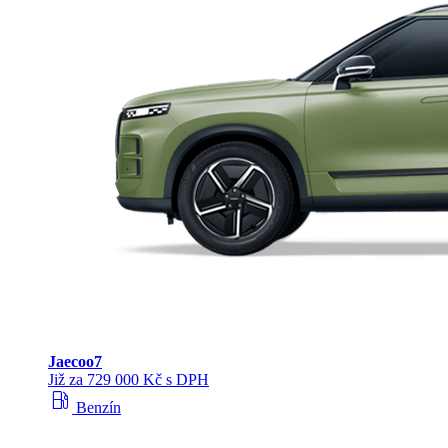
Jaecoo
7
Již za 729 000 Kč s DPH
local_gas_station
Benzín