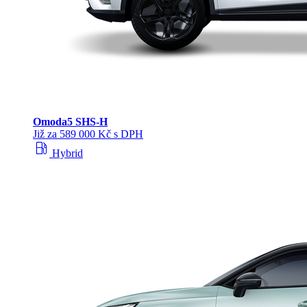
Omoda
5 SHS‑H
Již za 589 000 Kč s DPH
local_gas_station
Hybrid