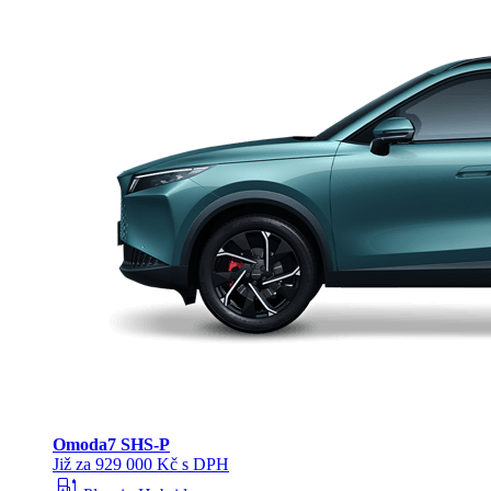
Omoda
7 SHS-P
Již za 929 000 Kč s DPH
ev_station