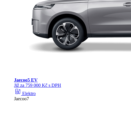
Jaecoo
5 EV
Již za 759 000 Kč s DPH
ev_station
Elektro
Jaecoo7