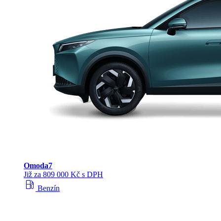
Omoda
7
Již za 809 000 Kč s DPH
local_gas_station
Benzín