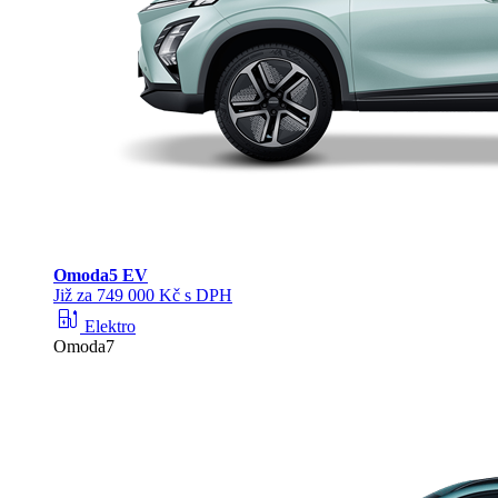
Omoda
5 EV
Již za 749 000 Kč s DPH
ev_station
Elektro
Omoda7