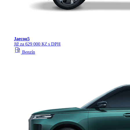
Jaecoo
5
Již za 629 000 Kč s DPH
local_gas_station
Benzín