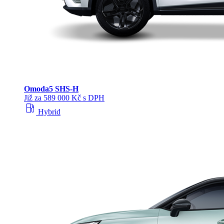
Omoda
5 SHS‑H
Již za 589 000 Kč s DPH
local_gas_station
Hybrid