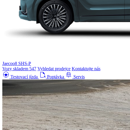
Jaecoo8 SHS-P
Vozy skladem
547
Vyhledat prodejce
Kontaktujte nás
search_hands_free
file_open
car_repair
Testovací jízda
Poptávka
Servis