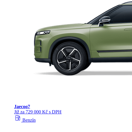
Jaecoo
7
Již za 729 000 Kč s DPH
local_gas_station
Benzín