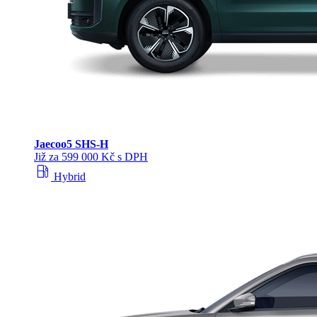
Jaecoo
5 SHS-H
Již za 599 000 Kč s DPH
local_gas_station
Hybrid