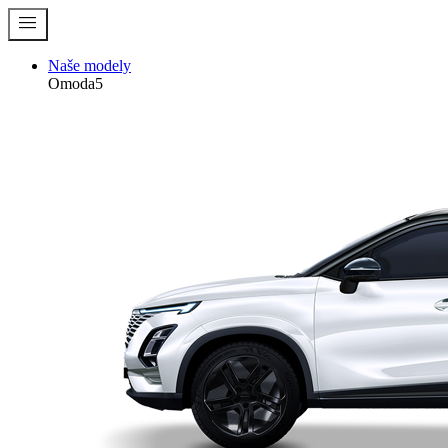
menu
Naše modely
Omoda5