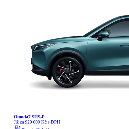
Omoda
7 SHS-P
Již za 929 000 Kč s DPH
ev_station