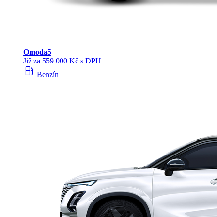
Omoda
5
Již za 559 000 Kč s DPH
local_gas_station
Benzín