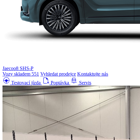
Jaecoo8 SHS-P
Vozy skladem
551
Vyhledat prodejce
Kontaktujte nás
search_hands_free
file_open
car_repair
Testovací jízda
Poptávka
Servis