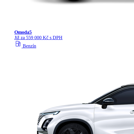
Omoda
5
Již za 559 000 Kč s DPH
local_gas_station
Benzín