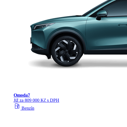
Omoda
7
Již za 809 000 Kč s DPH
local_gas_station
Benzín