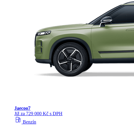
Jaecoo
7
Již za 729 000 Kč s DPH
local_gas_station
Benzín