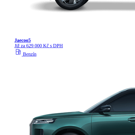
Jaecoo
5
Již za 629 000 Kč s DPH
local_gas_station
Benzín