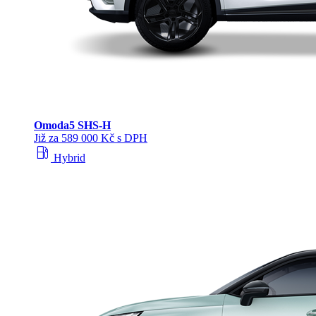
Omoda
5 SHS‑H
Již za 589 000 Kč s DPH
local_gas_station
Hybrid