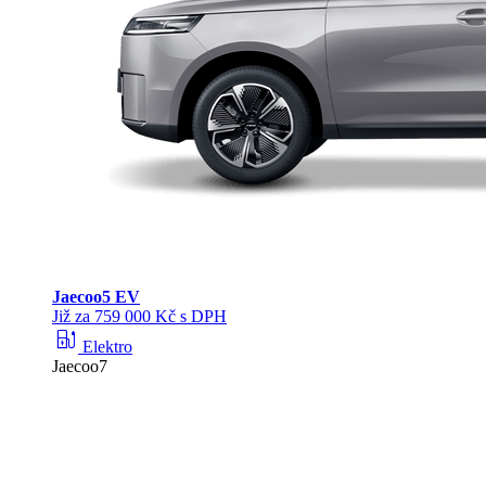
Jaecoo
5 EV
Již za 759 000 Kč s DPH
ev_station
Elektro
Jaecoo7