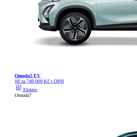
Omoda
5 EV
Již za 749 000 Kč s DPH
ev_station
Elektro
Omoda7