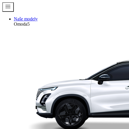
menu
Naše modely
Omoda5