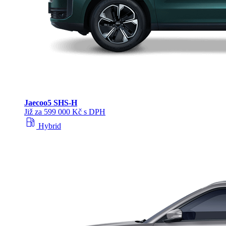
Jaecoo
5 SHS-H
Již za 599 000 Kč s DPH
local_gas_station
Hybrid