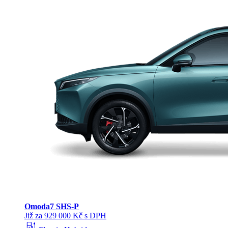
Omoda
7 SHS-P
Již za 929 000 Kč s DPH
ev_station