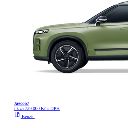
Jaecoo
7
Již za 729 000 Kč s DPH
local_gas_station
Benzín