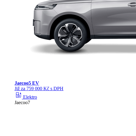
Jaecoo
5 EV
Již za 759 000 Kč s DPH
ev_station
Elektro
Jaecoo7