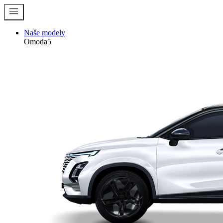
menu
Naše modely
Omoda5