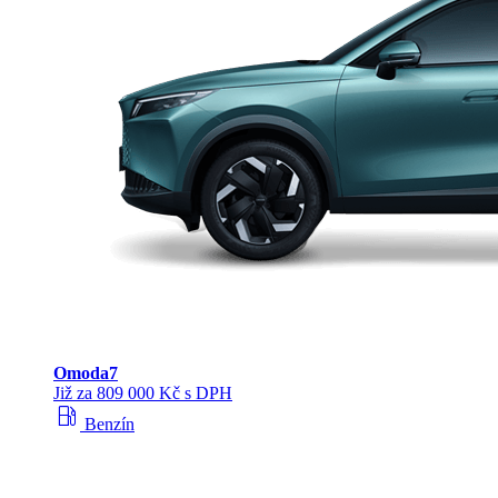
Omoda
7
Již za 809 000 Kč s DPH
local_gas_station
Benzín