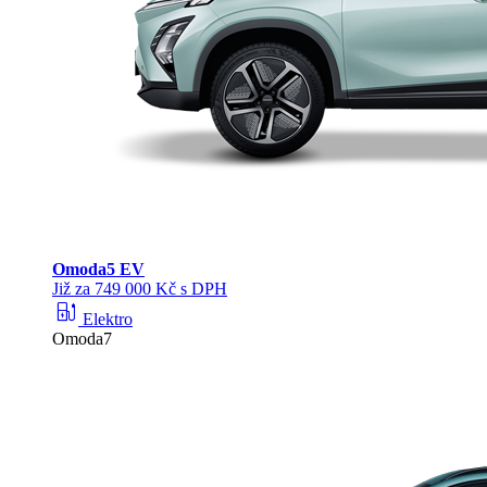
Omoda
5 EV
Již za 749 000 Kč s DPH
ev_station
Elektro
Omoda7