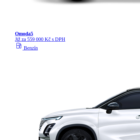
Omoda
5
Již za 559 000 Kč s DPH
local_gas_station
Benzín