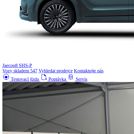
Jaecoo8 SHS-P
Vozy skladem
547
Vyhledat prodejce
Kontaktujte nás
search_hands_free
file_open
car_repair
Testovací jízda
Poptávka
Servis