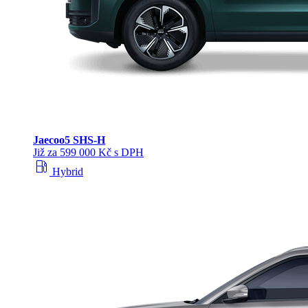
Jaecoo
5 SHS-H
Již za 599 000 Kč s DPH
local_gas_station
Hybrid