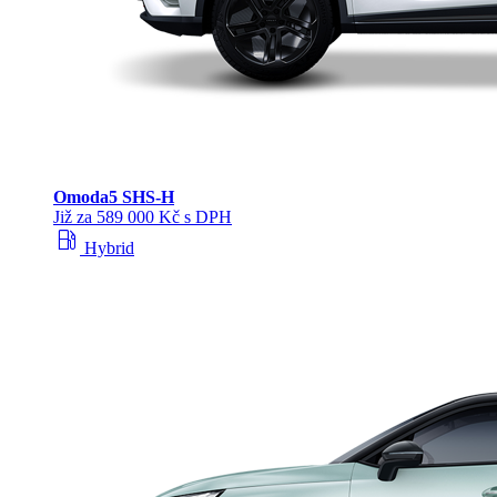
Omoda
5 SHS‑H
Již za 589 000 Kč s DPH
local_gas_station
Hybrid