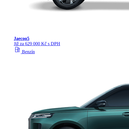
Jaecoo
5
Již za 629 000 Kč s DPH
local_gas_station
Benzín