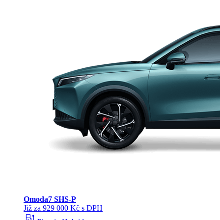
Omoda
7 SHS-P
Již za 929 000 Kč s DPH
ev_station