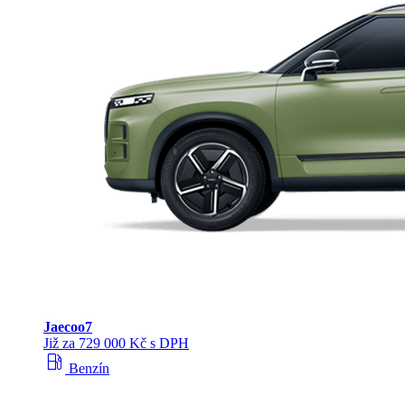
Jaecoo
7
Již za 729 000 Kč s DPH
local_gas_station
Benzín