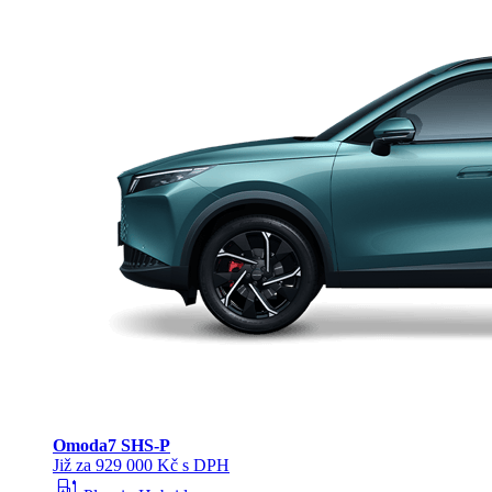
Omoda
7 SHS-P
Již za 929 000 Kč s DPH
ev_station