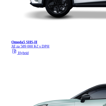
Omoda
5 SHS‑H
Již za 589 000 Kč s DPH
local_gas_station
Hybrid