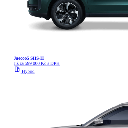
Jaecoo
5 SHS-H
Již za 599 000 Kč s DPH
local_gas_station
Hybrid