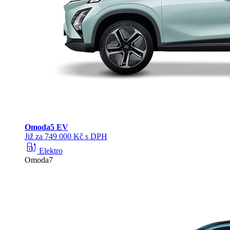
Omoda
5 EV
Již za 749 000 Kč s DPH
ev_station
Elektro
Omoda7