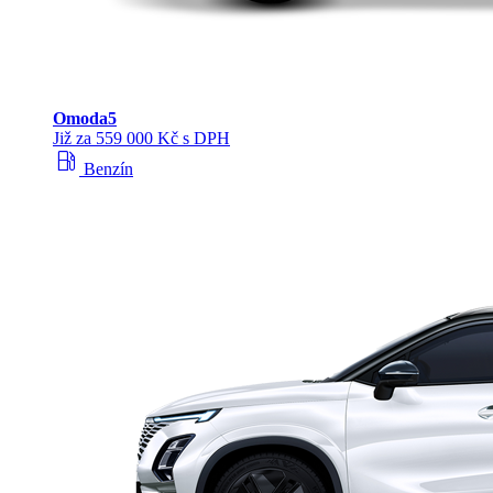
Omoda
5
Již za 559 000 Kč s DPH
local_gas_station
Benzín