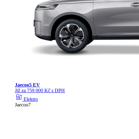
Jaecoo
5 EV
Již za 759 000 Kč s DPH
ev_station
Elektro
Jaecoo7