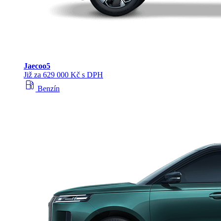
Jaecoo
5
Již za 629 000 Kč s DPH
local_gas_station
Benzín