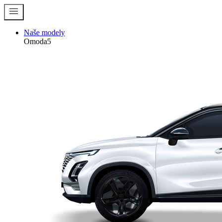
menu
Naše modely
Omoda5