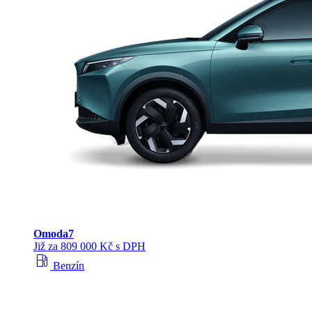
Omoda
7
Již za 809 000 Kč s DPH
local_gas_station
Benzín