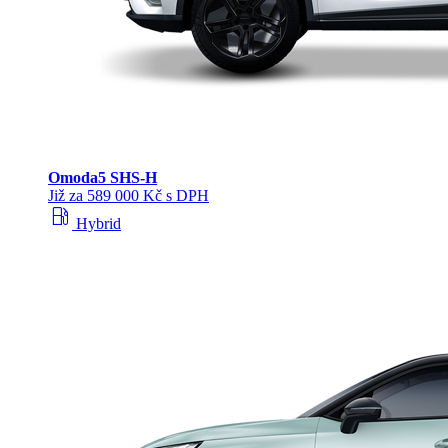
Omoda
5 SHS‑H
Již za 589 000 Kč s DPH
local_gas_station
Hybrid