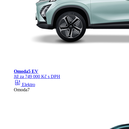
Omoda
5 EV
Již za 749 000 Kč s DPH
ev_station
Elektro
Omoda7