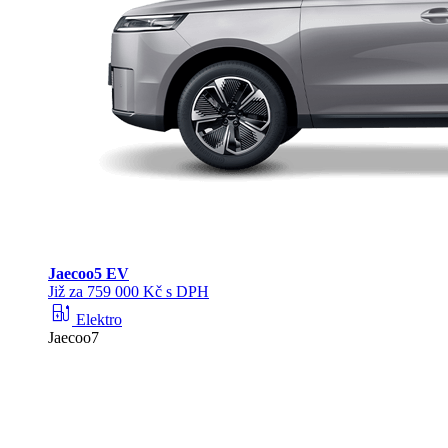
Jaecoo
5 EV
Již za 759 000 Kč s DPH
ev_station
Elektro
Jaecoo7