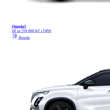
Omoda
5
Již za 559 000 Kč s DPH
local_gas_station
Benzín