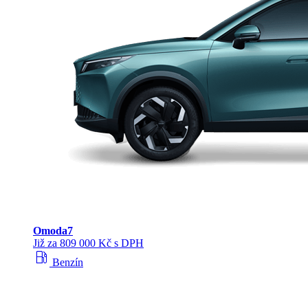
Omoda
7
Již za 809 000 Kč s DPH
local_gas_station
Benzín