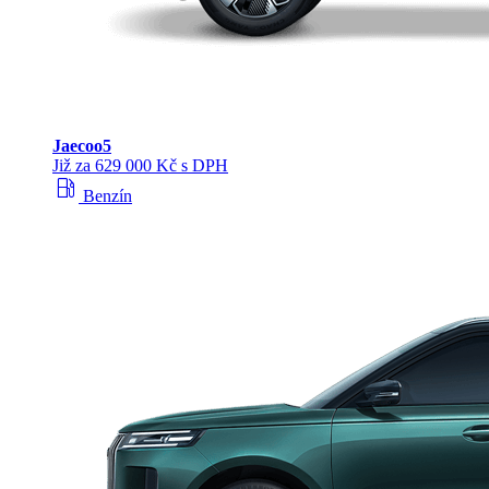
Jaecoo
5
Již za 629 000 Kč s DPH
local_gas_station
Benzín