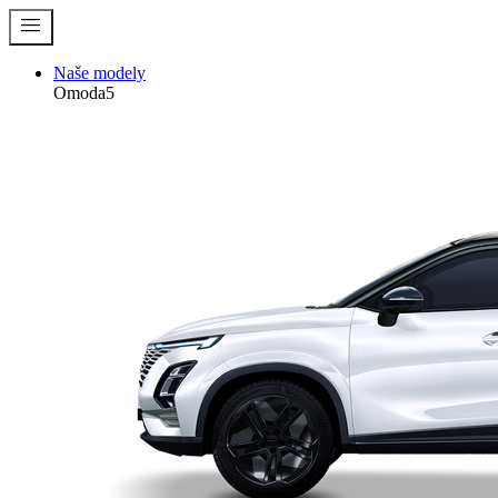
menu
Naše modely
Omoda5