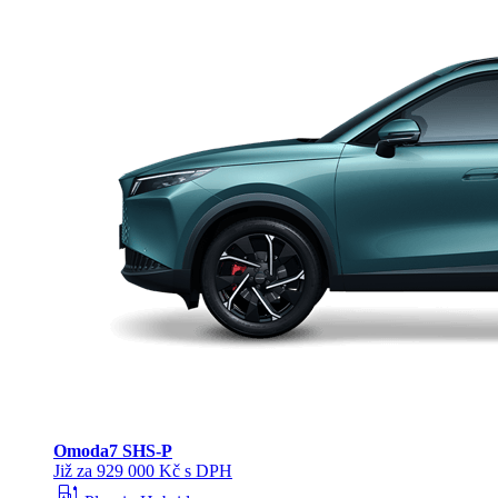
Omoda
7 SHS-P
Již za 929 000 Kč s DPH
ev_station