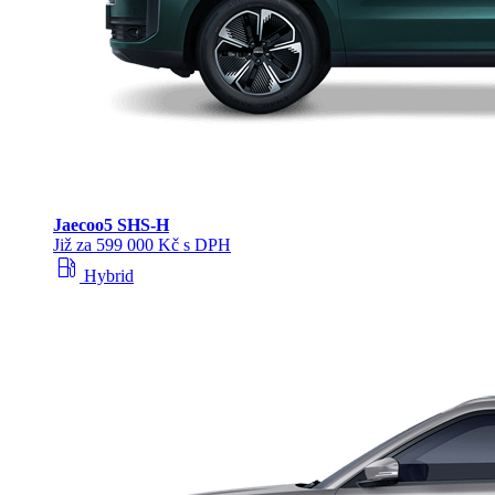
Jaecoo
5 SHS-H
Již za 599 000 Kč s DPH
local_gas_station
Hybrid