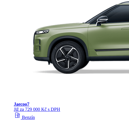
Jaecoo
7
Již za 729 000 Kč s DPH
local_gas_station
Benzín