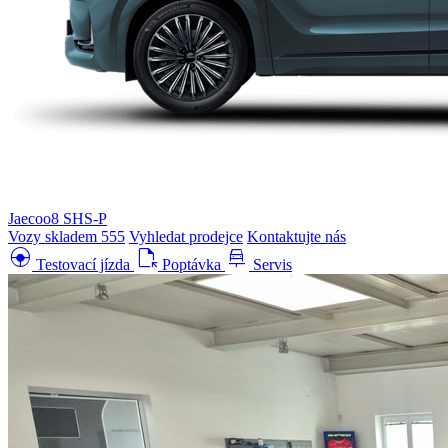
Jaecoo8 SHS-P
Vozy skladem
555
Vyhledat prodejce
Kontaktujte nás
search_hands_free
file_open
car_repair
Testovací jízda
Poptávka
Servis