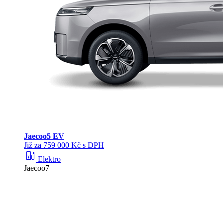
Jaecoo
5 EV
Již za 759 000 Kč s DPH
ev_station
Elektro
Jaecoo7