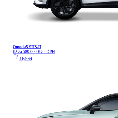
Omoda
5 SHS‑H
Již za 589 000 Kč s DPH
local_gas_station
Hybrid