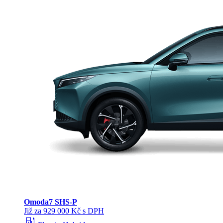
Omoda
7 SHS-P
Již za 929 000 Kč s DPH
ev_station