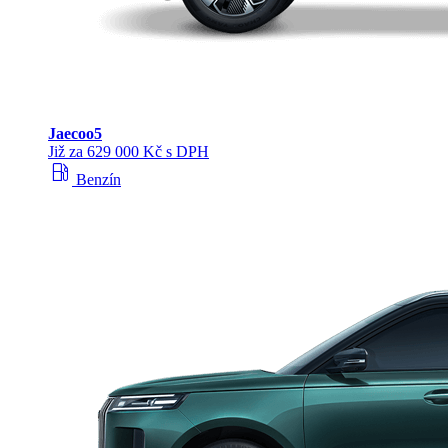
Jaecoo
5
Již za 629 000 Kč s DPH
local_gas_station
Benzín