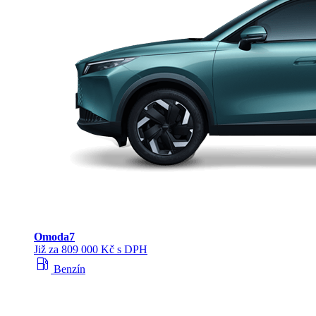
Omoda
7
Již za 809 000 Kč s DPH
local_gas_station
Benzín