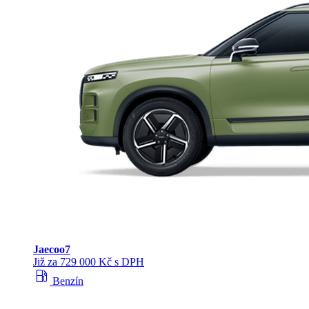
Jaecoo
7
Již za 729 000 Kč s DPH
local_gas_station
Benzín