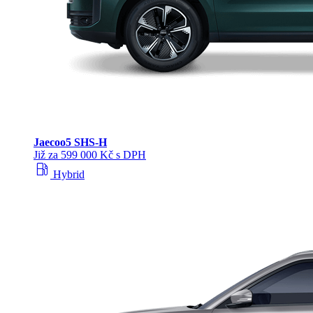
Jaecoo
5 SHS-H
Již za 599 000 Kč s DPH
local_gas_station
Hybrid