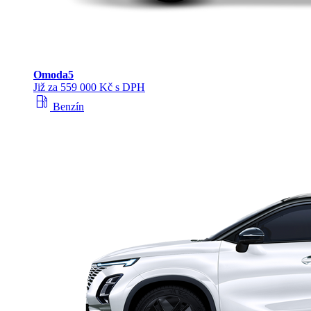
Omoda
5
Již za 559 000 Kč s DPH
local_gas_station
Benzín