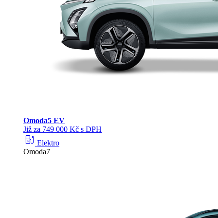
Omoda
5 EV
Již za 749 000 Kč s DPH
ev_station
Elektro
Omoda7