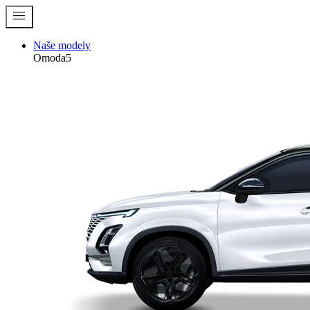
menu
Naše modely
Omoda5