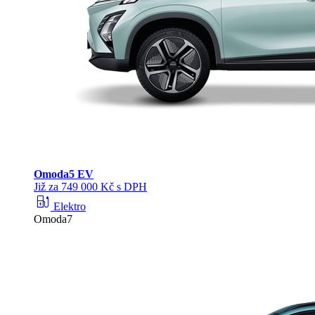
Omoda
5 EV
Již za 749 000 Kč s DPH
ev_station
Elektro
Omoda7