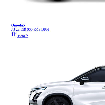
Omoda
5
Již za 559 000 Kč s DPH
local_gas_station
Benzín