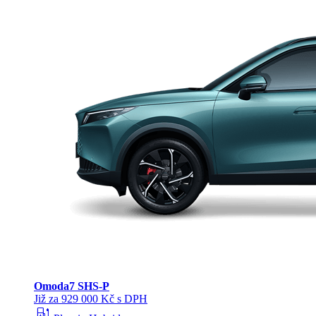
Omoda
7 SHS-P
Již za 929 000 Kč s DPH
ev_station