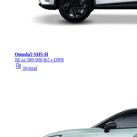
Omoda
5 SHS‑H
Již za 589 000 Kč s DPH
local_gas_station
Hybrid