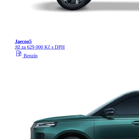
Jaecoo
5
Již za 629 000 Kč s DPH
local_gas_station
Benzín