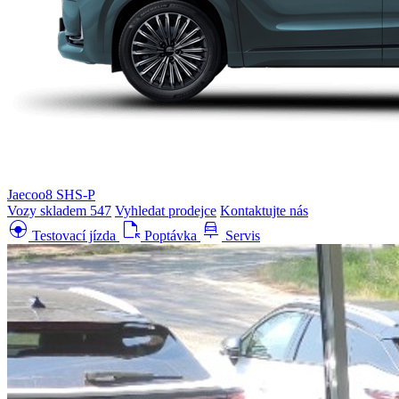
Jaecoo8 SHS-P
Vozy skladem
547
Vyhledat prodejce
Kontaktujte nás
search_hands_free
file_open
car_repair
Testovací jízda
Poptávka
Servis