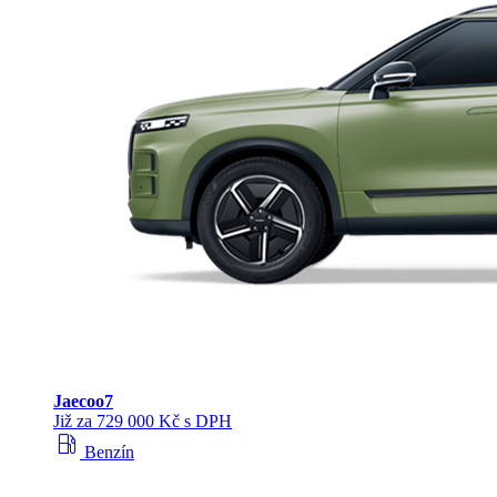
Jaecoo
7
Již za 729 000 Kč s DPH
local_gas_station
Benzín