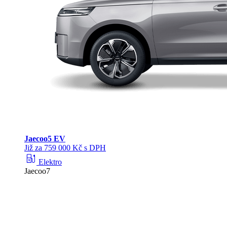
Jaecoo
5 EV
Již za 759 000 Kč s DPH
ev_station
Elektro
Jaecoo7