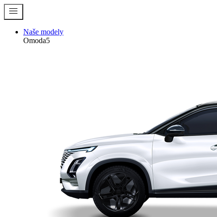
menu
Naše modely
Omoda5