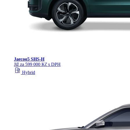
Jaecoo
5 SHS-H
Již za 599 000 Kč s DPH
local_gas_station
Hybrid