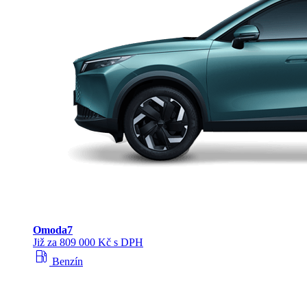
Omoda
7
Již za 809 000 Kč s DPH
local_gas_station
Benzín