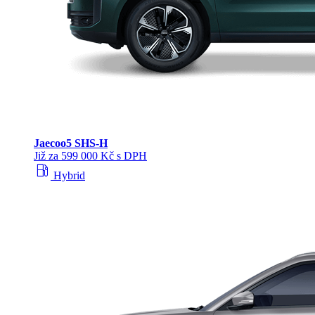
Jaecoo
5 SHS-H
Již za 599 000 Kč s DPH
local_gas_station
Hybrid