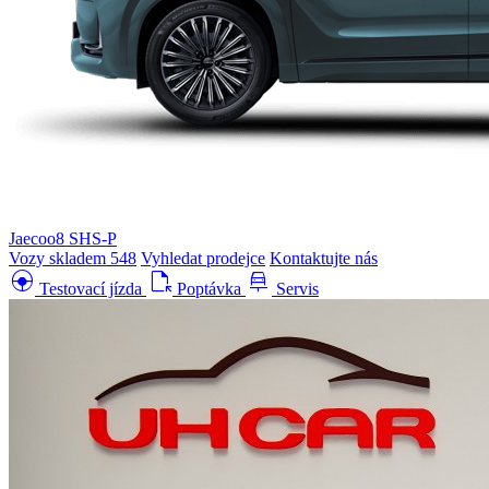
Jaecoo8 SHS-P
Vozy skladem
548
Vyhledat prodejce
Kontaktujte nás
search_hands_free
file_open
car_repair
Testovací jízda
Poptávka
Servis