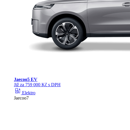
Jaecoo
5 EV
Již za 759 000 Kč s DPH
ev_station
Elektro
Jaecoo7