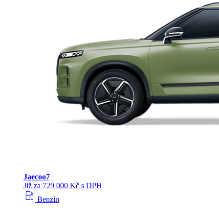
Jaecoo
7
Již za 729 000 Kč s DPH
local_gas_station
Benzín