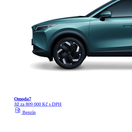
Omoda
7
Již za 809 000 Kč s DPH
local_gas_station
Benzín