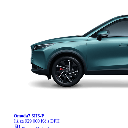
Omoda
7 SHS-P
Již za 929 000 Kč s DPH
ev_station