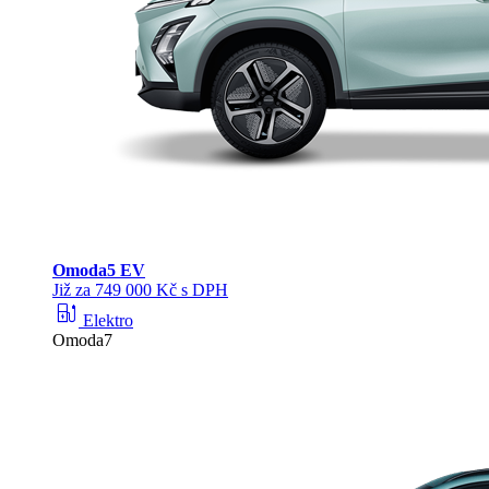
Omoda
5 EV
Již za 749 000 Kč s DPH
ev_station
Elektro
Omoda7