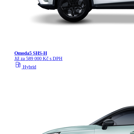
Omoda
5 SHS‑H
Již za 589 000 Kč s DPH
local_gas_station
Hybrid