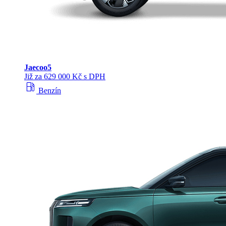
Jaecoo
5
Již za 629 000 Kč s DPH
local_gas_station
Benzín