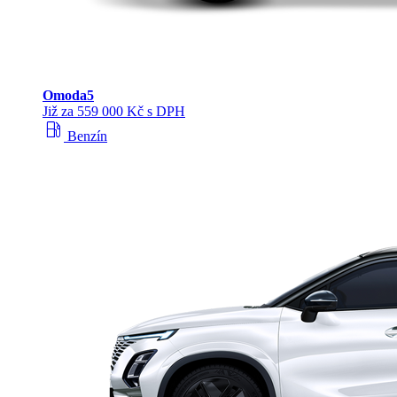
Omoda
5
Již za 559 000 Kč s DPH
local_gas_station
Benzín