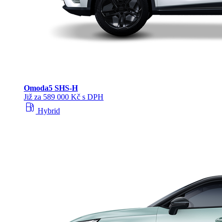
Omoda
5 SHS‑H
Již za 589 000 Kč s DPH
local_gas_station
Hybrid