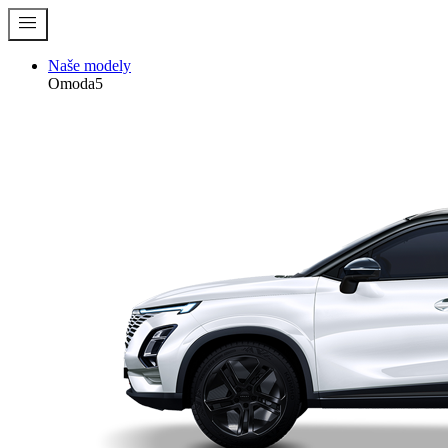
menu
Naše modely
Omoda5