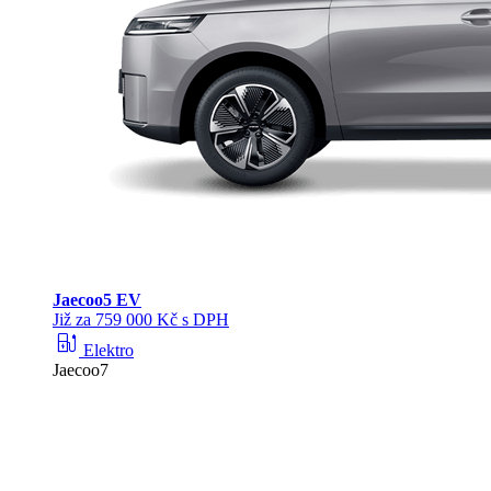
Jaecoo
5 EV
Již za 759 000 Kč s DPH
ev_station
Elektro
Jaecoo7