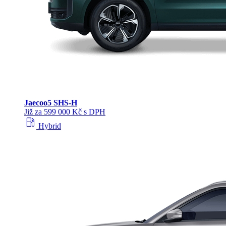
Jaecoo
5 SHS-H
Již za 599 000 Kč s DPH
local_gas_station
Hybrid