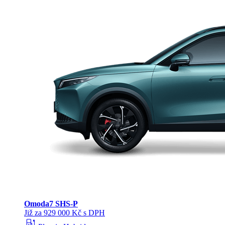
Omoda
7 SHS-P
Již za 929 000 Kč s DPH
ev_station