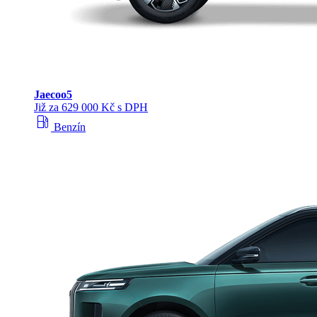
Jaecoo
5
Již za 629 000 Kč s DPH
local_gas_station
Benzín