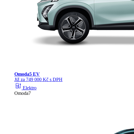
Omoda
5 EV
Již za 749 000 Kč s DPH
ev_station
Elektro
Omoda7