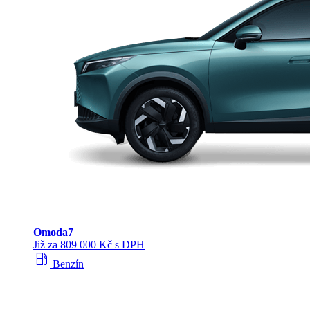
Omoda
7
Již za 809 000 Kč s DPH
local_gas_station
Benzín