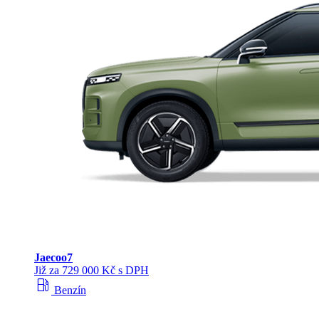
Jaecoo
7
Již za 729 000 Kč s DPH
local_gas_station
Benzín