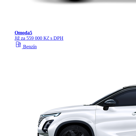
Omoda
5
Již za 559 000 Kč s DPH
local_gas_station
Benzín