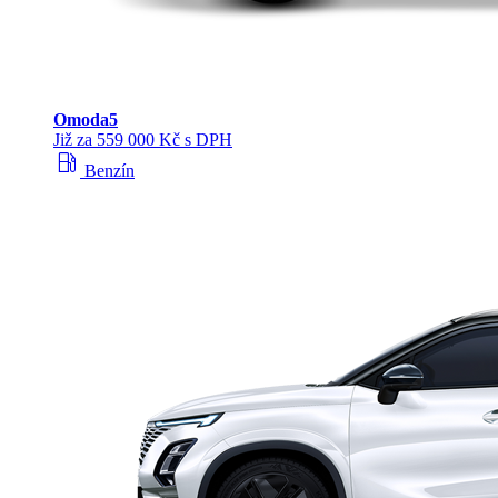
Omoda
5
Již za 559 000 Kč s DPH
local_gas_station
Benzín