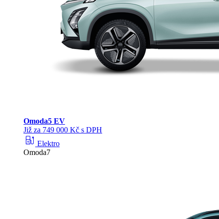
Omoda
5 EV
Již za 749 000 Kč s DPH
ev_station
Elektro
Omoda7