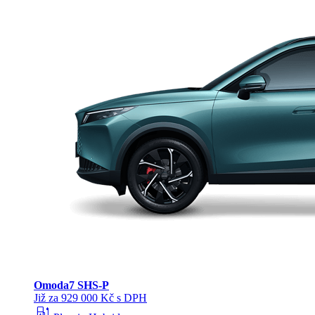
Omoda
7 SHS-P
Již za 929 000 Kč s DPH
ev_station