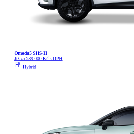
Omoda
5 SHS‑H
Již za 589 000 Kč s DPH
local_gas_station
Hybrid