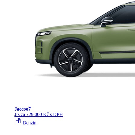
Jaecoo
7
Již za 729 000 Kč s DPH
local_gas_station
Benzín