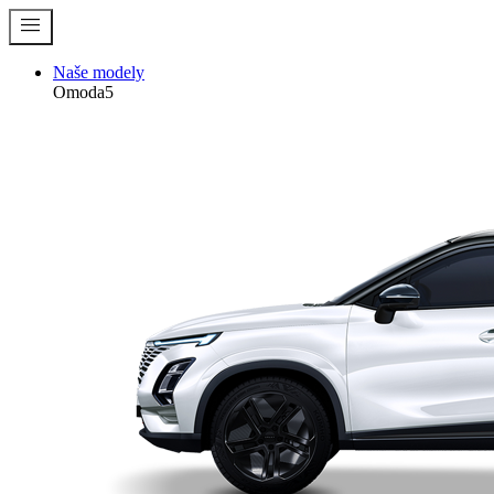
menu
Naše modely
Omoda5