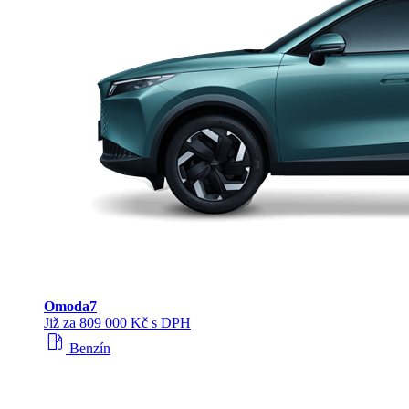
Omoda
7
Již za 809 000 Kč s DPH
local_gas_station
Benzín