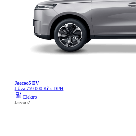
Jaecoo
5 EV
Již za 759 000 Kč s DPH
ev_station
Elektro
Jaecoo7