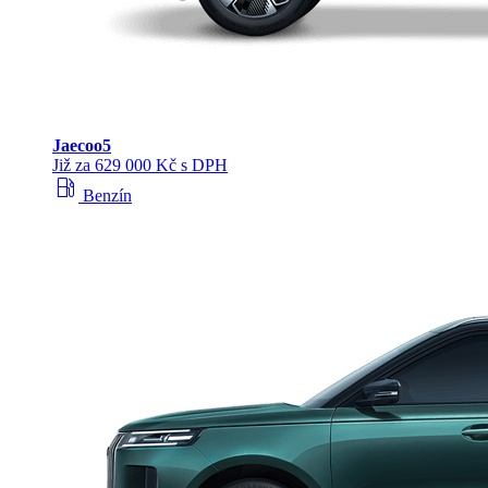
Jaecoo
5
Již za 629 000 Kč s DPH
local_gas_station
Benzín