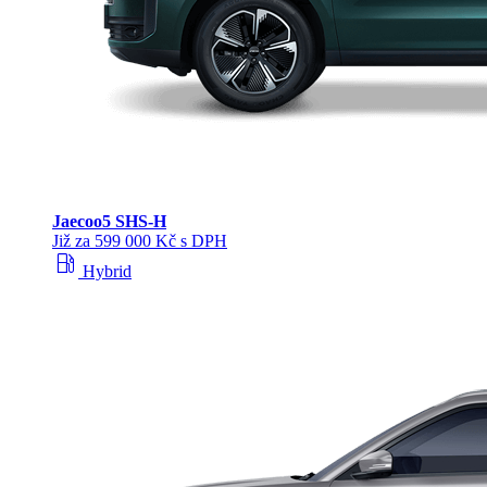
Jaecoo
5 SHS-H
Již za 599 000 Kč s DPH
local_gas_station
Hybrid