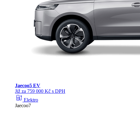
Jaecoo
5 EV
Již za 759 000 Kč s DPH
ev_station
Elektro
Jaecoo7