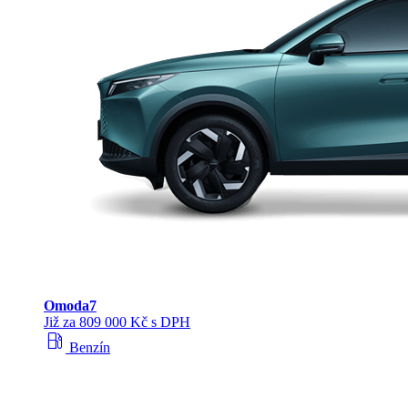
Omoda
7
Již za 809 000 Kč s DPH
local_gas_station
Benzín