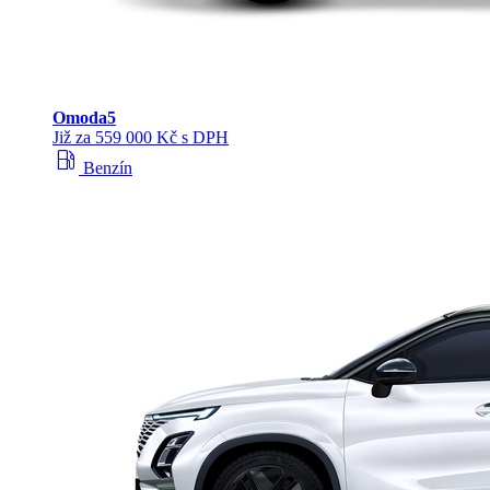
Omoda
5
Již za 559 000 Kč s DPH
local_gas_station
Benzín