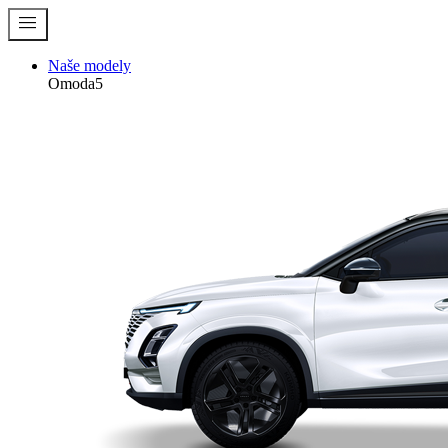
menu
Naše modely
Omoda5