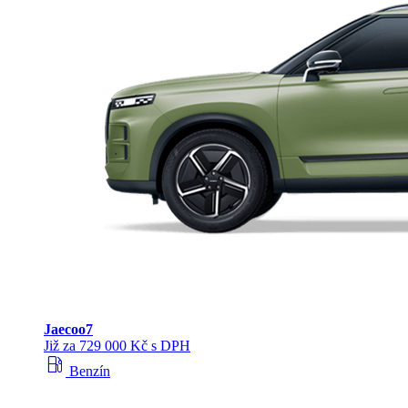
Jaecoo
7
Již za 729 000 Kč s DPH
local_gas_station
Benzín