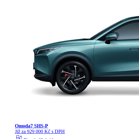
Omoda
7 SHS-P
Již za 929 000 Kč s DPH
ev_station