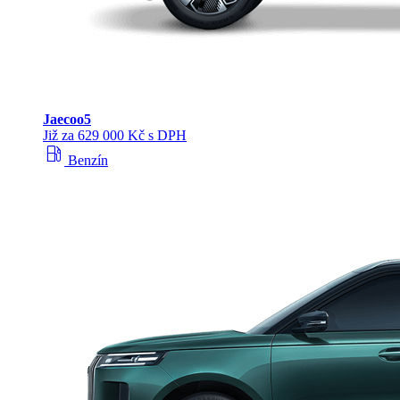
Jaecoo
5
Již za 629 000 Kč s DPH
local_gas_station
Benzín