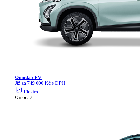
Omoda
5 EV
Již za 749 000 Kč s DPH
ev_station
Elektro
Omoda7