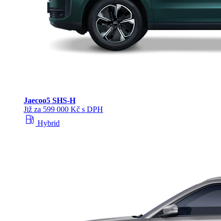
Jaecoo
5 SHS-H
Již za 599 000 Kč s DPH
local_gas_station
Hybrid