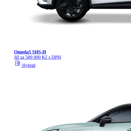
Omoda
5 SHS‑H
Již za 589 000 Kč s DPH
local_gas_station
Hybrid