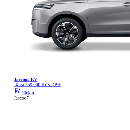
Jaecoo
5 EV
Již za 759 000 Kč s DPH
ev_station
Elektro
Jaecoo7