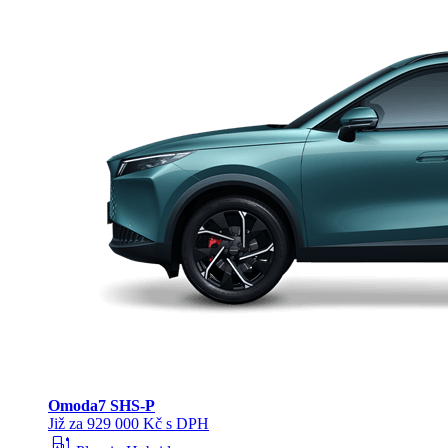
Omoda
7 SHS-P
Již za 929 000 Kč s DPH
ev_station