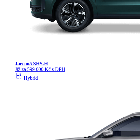
Jaecoo
5 SHS-H
Již za 599 000 Kč s DPH
local_gas_station
Hybrid