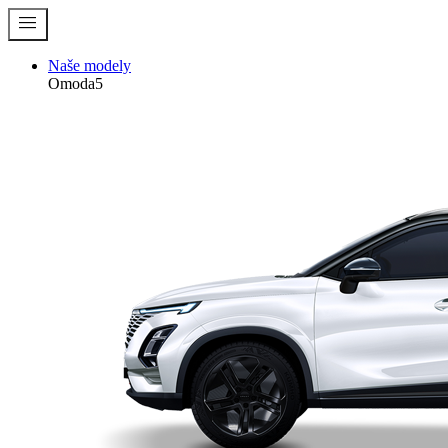
menu
Naše modely
Omoda5