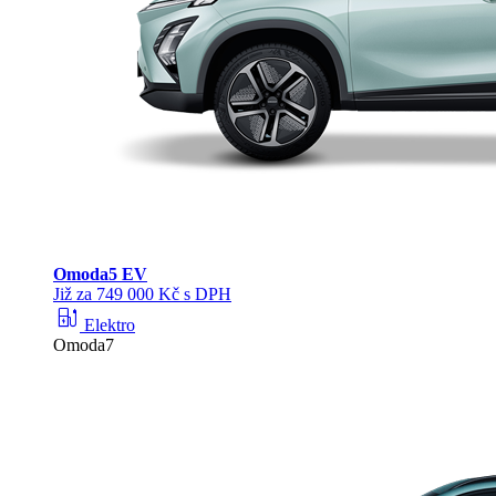
Omoda
5 EV
Již za 749 000 Kč s DPH
ev_station
Elektro
Omoda7