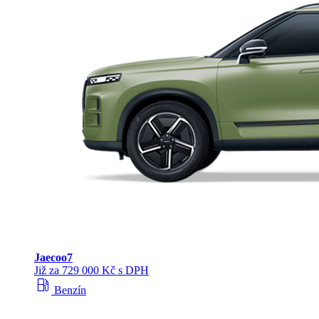
Jaecoo
7
Již za 729 000 Kč s DPH
local_gas_station
Benzín