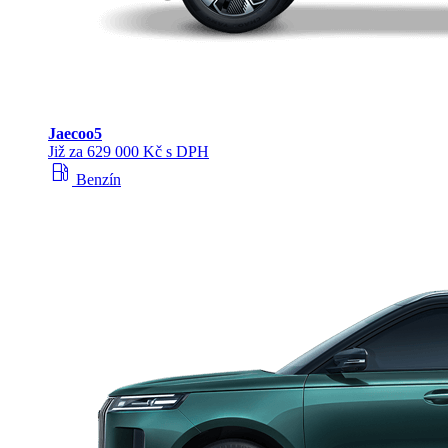
Jaecoo
5
Již za 629 000 Kč s DPH
local_gas_station
Benzín