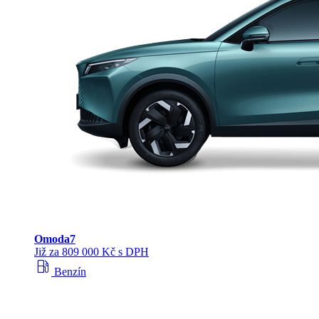
Omoda
7
Již za 809 000 Kč s DPH
local_gas_station
Benzín