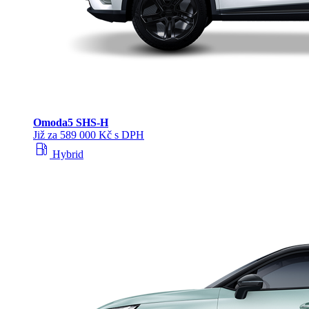
Omoda
5 SHS‑H
Již za 589 000 Kč s DPH
local_gas_station
Hybrid