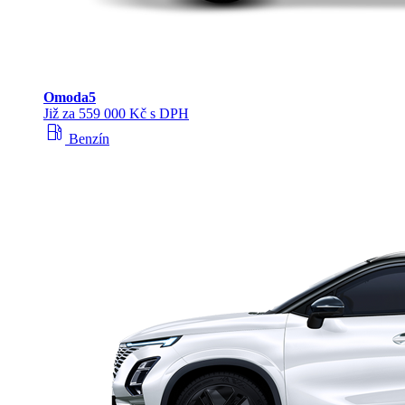
Omoda
5
Již za 559 000 Kč s DPH
local_gas_station
Benzín