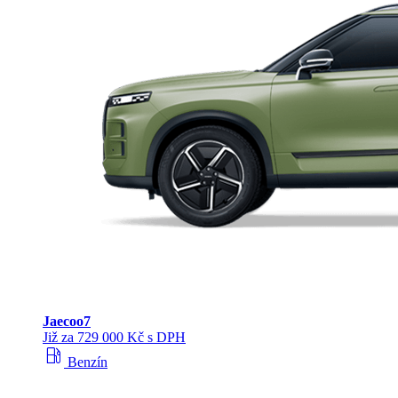
Jaecoo
7
Již za 729 000 Kč s DPH
local_gas_station
Benzín