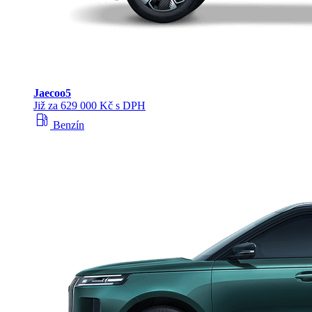
Jaecoo
5
Již za 629 000 Kč s DPH
local_gas_station
Benzín