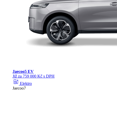
Jaecoo
5 EV
Již za 759 000 Kč s DPH
ev_station
Elektro
Jaecoo7