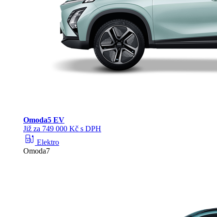
Omoda
5 EV
Již za 749 000 Kč s DPH
ev_station
Elektro
Omoda7