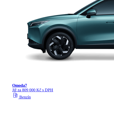
Omoda
7
Již za 809 000 Kč s DPH
local_gas_station
Benzín