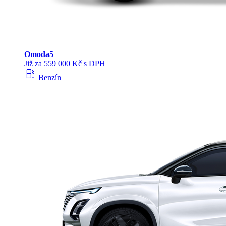
Omoda
5
Již za 559 000 Kč s DPH
local_gas_station
Benzín