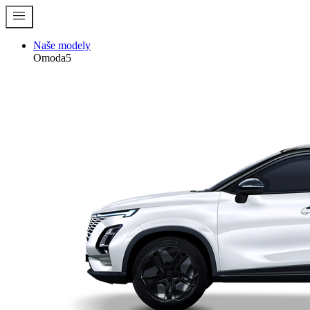
menu
Naše modely
Omoda5