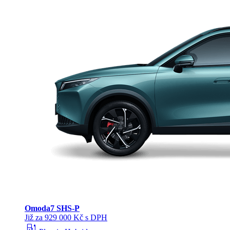
Omoda
7 SHS-P
Již za 929 000 Kč s DPH
ev_station