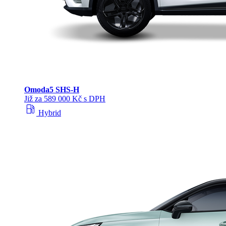
Omoda
5 SHS‑H
Již za 589 000 Kč s DPH
local_gas_station
Hybrid