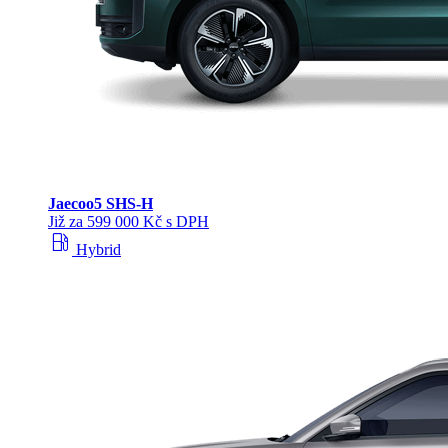
Jaecoo
5 SHS-H
Již za 599 000 Kč s DPH
local_gas_station
Hybrid