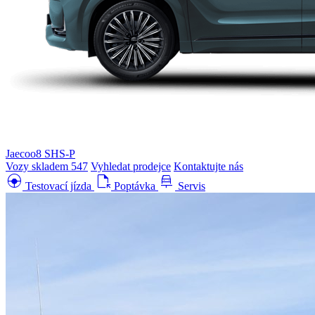
Jaecoo8 SHS-P
Vozy skladem
547
Vyhledat prodejce
Kontaktujte nás
search_hands_free
file_open
car_repair
Testovací jízda
Poptávka
Servis