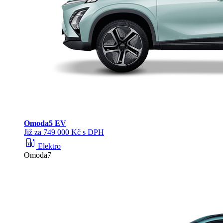
Omoda
5 EV
Již za 749 000 Kč s DPH
ev_station
Elektro
Omoda7