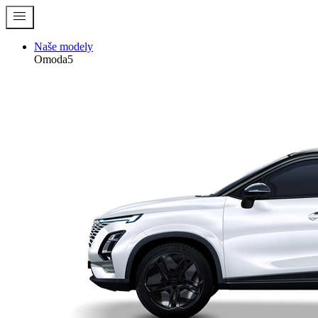
menu
Naše modely
Omoda5