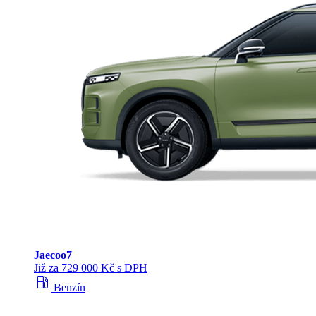
Jaecoo
7
Již za 729 000 Kč s DPH
local_gas_station
Benzín