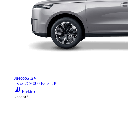
Jaecoo
5 EV
Již za 759 000 Kč s DPH
ev_station
Elektro
Jaecoo7