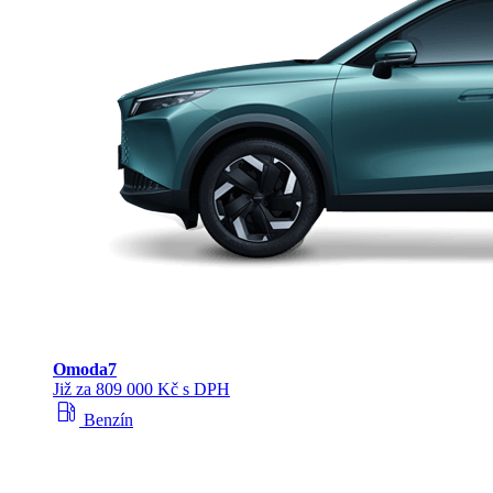
Omoda
7
Již za 809 000 Kč s DPH
local_gas_station
Benzín