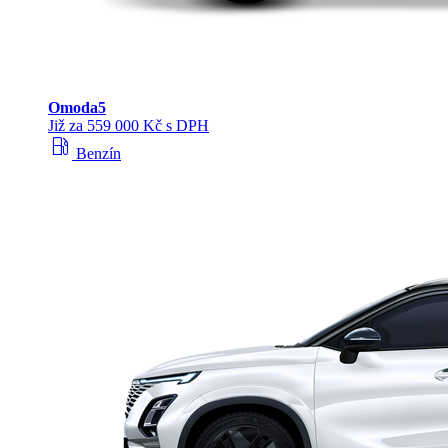
Omoda
5
Již za 559 000 Kč s DPH
local_gas_station
Benzín