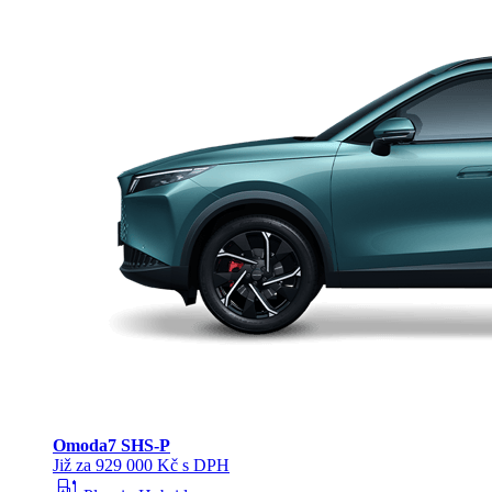
Omoda
7 SHS-P
Již za 929 000 Kč s DPH
ev_station