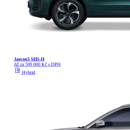
Jaecoo
5 SHS-H
Již za 599 000 Kč s DPH
local_gas_station
Hybrid