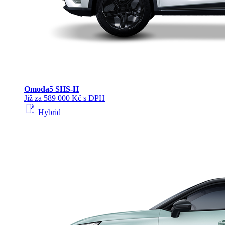
Omoda
5 SHS‑H
Již za 589 000 Kč s DPH
local_gas_station
Hybrid