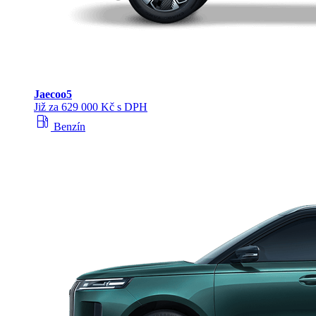
Jaecoo
5
Již za 629 000 Kč s DPH
local_gas_station
Benzín