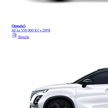
Omoda
5
Již za 559 000 Kč s DPH
local_gas_station
Benzín