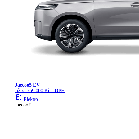
Jaecoo
5 EV
Již za 759 000 Kč s DPH
ev_station
Elektro
Jaecoo7