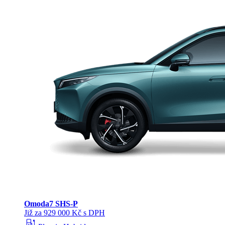
Omoda
7 SHS-P
Již za 929 000 Kč s DPH
ev_station