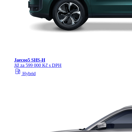
Jaecoo
5 SHS-H
Již za 599 000 Kč s DPH
local_gas_station
Hybrid