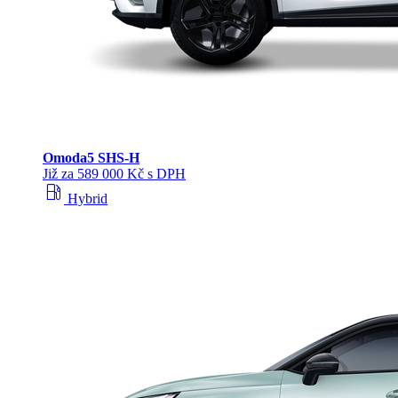
Omoda
5 SHS‑H
Již za 589 000 Kč s DPH
local_gas_station
Hybrid