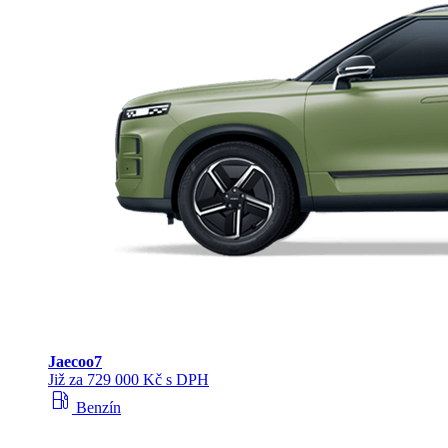
Jaecoo
7
Již za 729 000 Kč s DPH
local_gas_station
Benzín