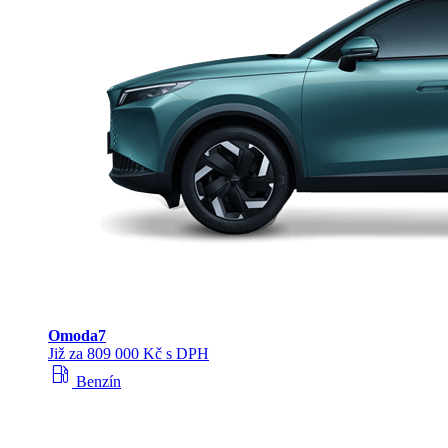
Omoda
7
Již za 809 000 Kč s DPH
local_gas_station
Benzín