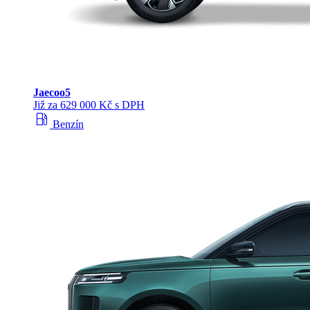
Jaecoo
5
Již za 629 000 Kč s DPH
local_gas_station
Benzín