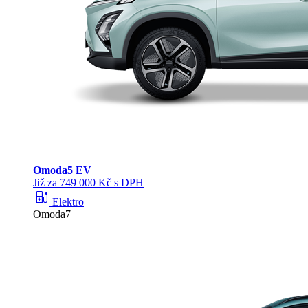
Omoda
5 EV
Již za 749 000 Kč s DPH
ev_station
Elektro
Omoda7