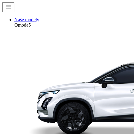
menu
Naše modely
Omoda5