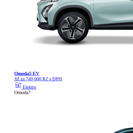
Omoda
5 EV
Již za 749 000 Kč s DPH
ev_station
Elektro
Omoda7