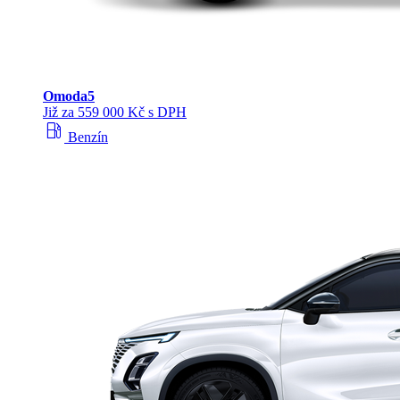
Omoda
5
Již za 559 000 Kč s DPH
local_gas_station
Benzín