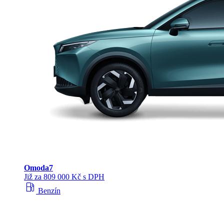
Omoda
7
Již za 809 000 Kč s DPH
local_gas_station
Benzín