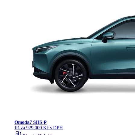
Omoda
7 SHS-P
Již za 929 000 Kč s DPH
ev_station