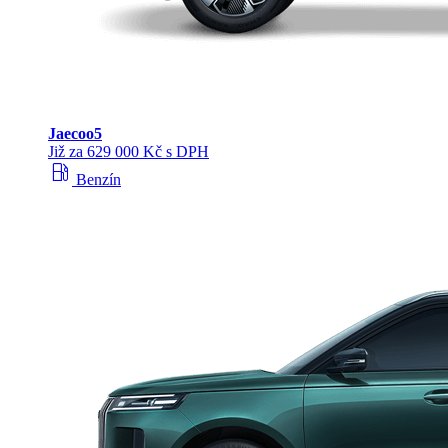
Jaecoo
5
Již za 629 000 Kč s DPH
local_gas_station
Benzín