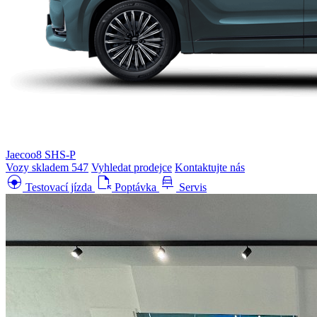
Jaecoo8 SHS-P
Vozy skladem
547
Vyhledat prodejce
Kontaktujte nás
search_hands_free
file_open
car_repair
Testovací jízda
Poptávka
Servis