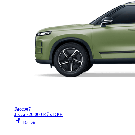
Jaecoo
7
Již za 729 000 Kč s DPH
local_gas_station
Benzín