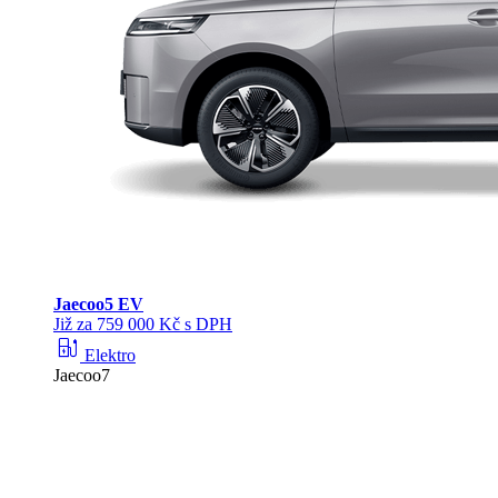
Jaecoo
5 EV
Již za 759 000 Kč s DPH
ev_station
Elektro
Jaecoo7