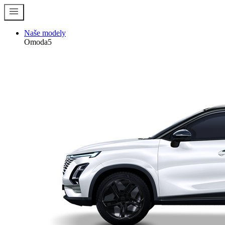
menu
Naše modely
Omoda5