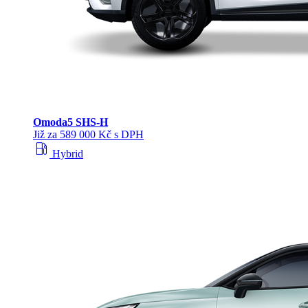
Omoda
5 SHS‑H
Již za 589 000 Kč s DPH
local_gas_station
Hybrid