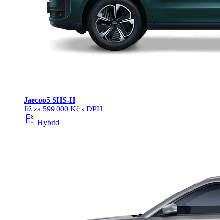
Jaecoo
5 SHS-H
Již za 599 000 Kč s DPH
local_gas_station
Hybrid