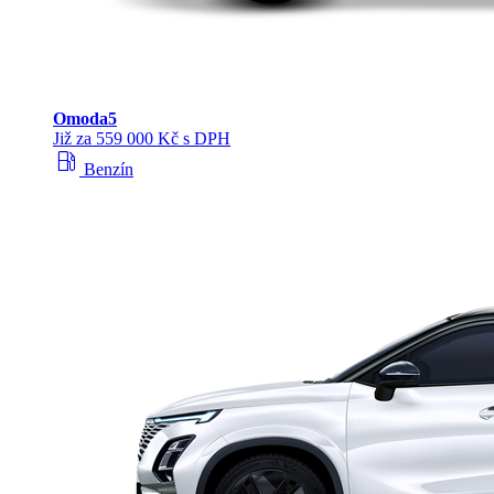
Omoda
5
Již za 559 000 Kč s DPH
local_gas_station
Benzín