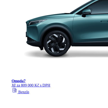
Omoda
7
Již za 809 000 Kč s DPH
local_gas_station
Benzín