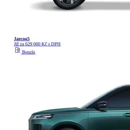
Jaecoo
5
Již za 629 000 Kč s DPH
local_gas_station
Benzín