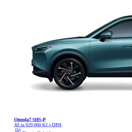
Omoda
7 SHS-P
Již za 929 000 Kč s DPH
ev_station