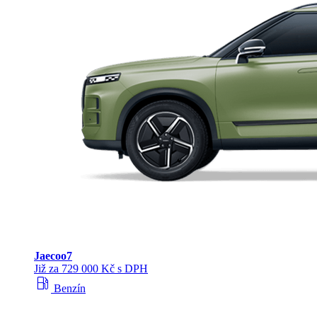
Jaecoo
7
Již za 729 000 Kč s DPH
local_gas_station
Benzín