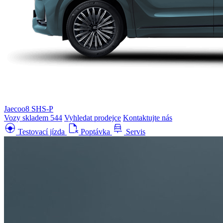
Jaecoo8 SHS-P
Vozy skladem
544
Vyhledat prodejce
Kontaktujte nás
search_hands_free
file_open
car_repair
Testovací jízda
Poptávka
Servis