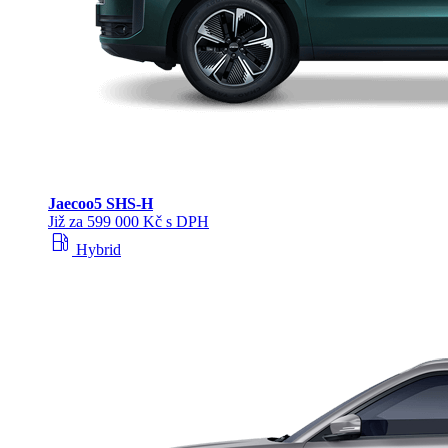
Jaecoo
5 SHS-H
Již za 599 000 Kč s DPH
local_gas_station
Hybrid