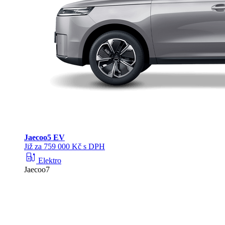
Jaecoo
5 EV
Již za 759 000 Kč s DPH
ev_station
Elektro
Jaecoo7