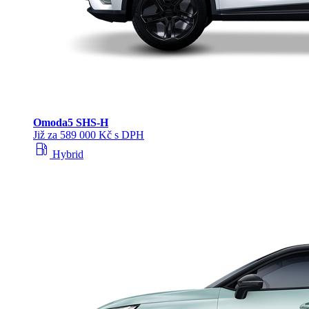
Omoda
5 SHS‑H
Již za 589 000 Kč s DPH
local_gas_station
Hybrid