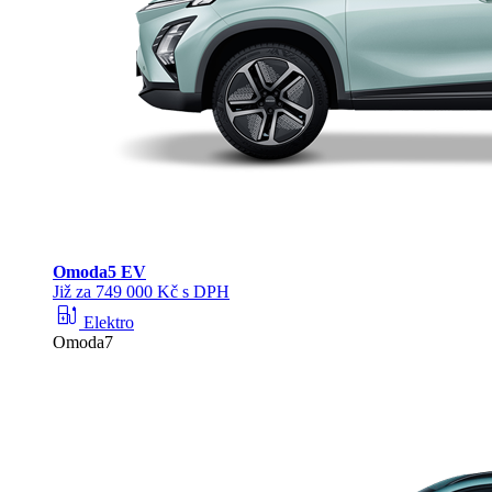
Omoda
5 EV
Již za 749 000 Kč s DPH
ev_station
Elektro
Omoda7